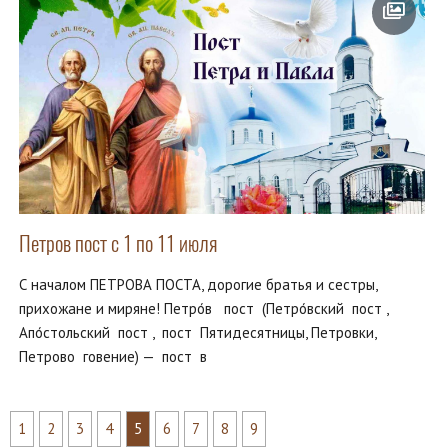
Петров пост с 1 по 11 июля
С началом ПЕТРОВА ПОСТА, дорогие братья и сестры,
прихожане и миряне! Петро́в пост (Петро́вский пост ,
Апо́стольский пост , пост Пятидесятницы, Петровки,
Петрово говение) — пост в
1
2
3
4
5
6
7
8
9