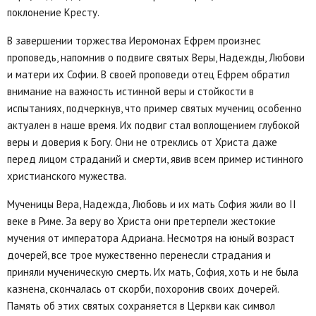
поклонение Кресту.
В завершении торжества Иеромонах Ефрем произнес
проповедь, напомнив о подвиге святых Веры, Надежды, Любови
и матери их Софии. В своей проповеди отец Ефрем обратил
внимание на важность истинной веры и стойкости в
испытаниях, подчеркнув, что пример святых мучениц особенно
актуален в наше время. Их подвиг стал воплощением глубокой
веры и доверия к Богу. Они не отреклись от Христа даже
перед лицом страданий и смерти, явив всем пример истинного
христианского мужества.
Мученицы Вера, Надежда, Любовь и их мать София жили во II
веке в Риме. За веру во Христа они претерпели жестокие
мучения от императора Адриана. Несмотря на юный возраст
дочерей, все трое мужественно перенесли страдания и
приняли мученическую смерть. Их мать, София, хоть и не была
казнена, скончалась от скорби, похоронив своих дочерей.
Память об этих святых сохраняется в Церкви как символ