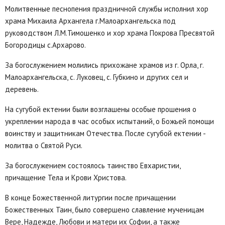
Молитвенные песнопения праздничной службы исполнил хор
храма Михаила Архангела г.Малоархангельска под
руководством Л.М.Тимошенко и хор храма Покрова Пресвятой
Богородицы с.Архарово.
За богослужением молились прихожане храмов из г. Орла, г.
Малоархангельска, с. Луковец, с. Губкино и других сел и
деревень.
На сугубой ектении были возглашены особые прошения о
укреплении народа в час особых испытаний, о Божьей помощи
воинству и защитникам Отечества. После сугубой ектении -
молитва о Святой Руси.
За богослужением состоялось таинство Евхаристии,
причащение Тела и Крови Христова.
В конце Божественной литургии после причащении
Божественных Таин, было совершено славление мученицам
Вере, Надежде, Любови и матери их Софии, а также