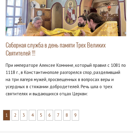
Соборная служба в день памяти Трех Великих
Святителей !!!
При императоре Алексее Комнине, который правил с 1081 по
1118 г., в Константинополе разгорелся спор, разделивший
на три лагеря мужей, просвещенных в вопросах веры и
усердных в стяжании добродетелей. Речь шла о трех
святителях и выдающихся отцах Церкви:
1
2
3
4
5
6
7
8
9