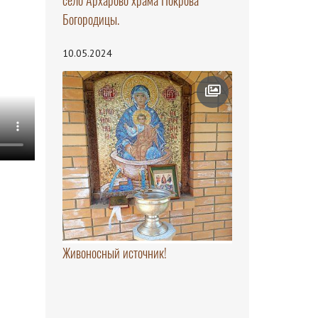
село Архарово храма Покрова
Богородицы.
10.05.2024
Живоносный источник!