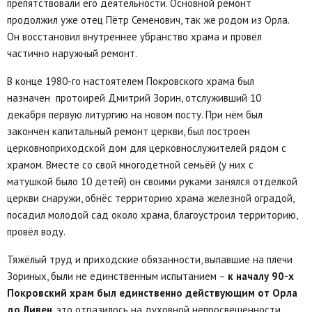
препятствовали его деятельности. Основной ремонт
продолжил уже отец Пётр Семенович, так же родом из Орла.
Он восстановил внутреннее убранство храма и провёл
частично наружный ремонт.
В конце 1980-го настоятелем Покровского храма был
назначен протоирей Дмитрий Зорин, отслуживший 10
декабря первую литургию на новом посту. При нём был
закончен капитальный ремонт церкви, был построен
церковноприходской дом для церковнослужителей рядом с
храмом. Вместе со свой многодетной семьёй (у них с
матушкой было 10 детей) он своими руками занялся отделкой
церкви снаружи, обнёс территорию храма железной оградой,
посадил молодой сад около храма, благоустроил территорию,
провёл воду.
Тяжёлый труд и приходские обязанности, выпавшие на плечи
Зориных, были не единственным испытанием –
к началу 90-х
Покровский храм был единственно действующим от Орла
до Ливен
, это отразилось на духовной непросвещённости