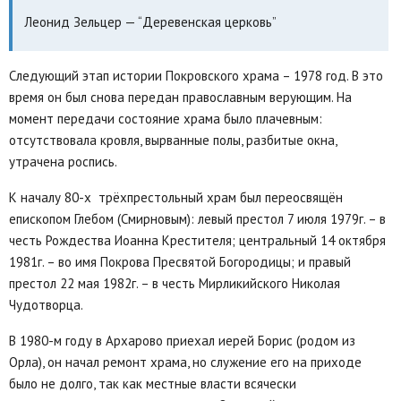
Леонид Зельцер — “Деревенская церковь”
Следующий этап истории Покровского храма – 1978 год. В это
время он был снова передан православным верующим. На
момент передачи состояние храма было плачевным:
отсутствовала кровля, вырванные полы, разбитые окна,
утрачена роспись.
К началу 80-х трёхпрестольный храм был переосвящён
епископом Глебом (Смирновым): левый престол 7 июля 1979г. – в
честь Рождества Иоанна Крестителя; центральный 14 октября
1981г. – во имя Покрова Пресвятой Богородицы; и правый
престол 22 мая 1982г. – в честь Мирликийского Николая
Чудотворца.
В 1980-м году в Архарово приехал иерей Борис (родом из
Орла), он начал ремонт храма, но служение его на приходе
было не долго, так как местные власти всячески