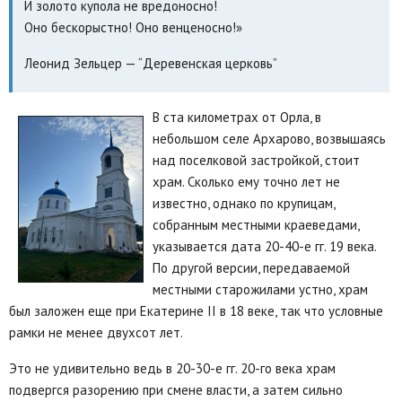
И золото купола не вредоносно!
Оно бескорыстно! Оно венценосно!»
Леонид Зельцер — “Деревенская церковь”
В ста километрах от Орла, в
небольшом селе Архарово, возвышаясь
над поселковой застройкой, стоит
храм. Сколько ему точно лет не
известно, однако по крупицам,
собранным местными краеведами,
указывается дата 20-40-е гг. 19 века.
По другой версии, передаваемой
местными старожилами устно, храм
был заложен еще при Екатерине II в 18 веке, так что условные
рамки не менее двухсот лет.
Это не удивительно ведь в 20-30-е гг. 20-го века храм
подвергся разорению при смене власти, а затем сильно