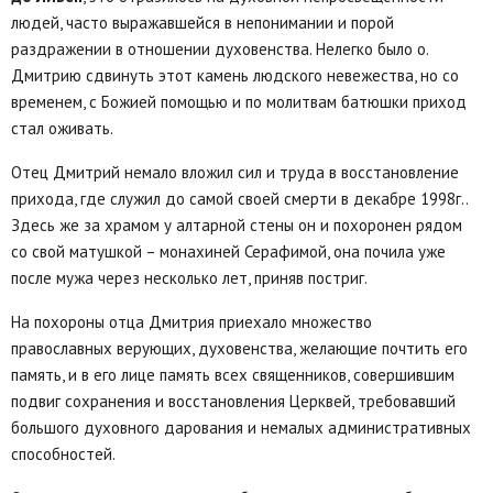
людей, часто выражавшейся в непонимании и порой
раздражении в отношении духовенства. Нелегко было о.
Дмитрию сдвинуть этот камень людского невежества, но со
временем, с Божией помощью и по молитвам батюшки приход
стал оживать.
Отец Дмитрий немало вложил сил и труда в восстановление
прихода, где служил до самой своей смерти в декабре 1998г..
Здесь же за храмом у алтарной стены он и похоронен рядом
со свой матушкой – монахиней Серафимой, она почила уже
после мужа через несколько лет, приняв постриг.
На похороны отца Дмитрия приехало множество
православных верующих, духовенства, желающие почтить его
память, и в его лице память всех священников, совершившим
подвиг сохранения и восстановления Церквей, требовавший
большого духовного дарования и немалых административных
способностей.