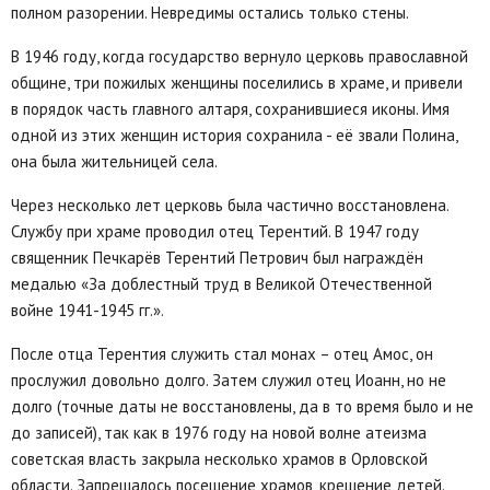
полном разорении. Невредимы остались только стены.
В 1946 году, когда государство вернуло церковь православной
общине, три пожилых женщины поселились в храме, и привели
в порядок часть главного алтаря, сохранившиеся иконы. Имя
одной из этих женщин история сохранила - её звали Полина,
она была жительницей села.
Через несколько лет церковь была частично восстановлена.
Службу при храме проводил отец Терентий. В 1947 году
священник Печкарёв Терентий Петрович был награждён
медалью «За доблестный труд в Великой Отечественной
войне 1941-1945 гг.».
После отца Терентия служить стал монах – отец Амос, он
прослужил довольно долго. Затем служил отец Иоанн, но не
долго (точные даты не восстановлены, да в то время было и не
до записей), так как в 1976 году на новой волне атеизма
советская власть закрыла несколько храмов в Орловской
области. Запрещалось посещение храмов, крещение детей.