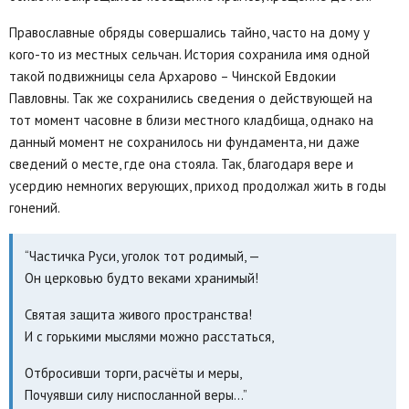
Православные обряды совершались тайно, часто на дому у
кого-то из местных сельчан. История сохранила имя одной
такой подвижницы села Архарово – Чинской Евдокии
Павловны. Так же сохранились сведения о действующей на
тот момент часовне в близи местного кладбища, однако на
данный момент не сохранилось ни фундамента, ни даже
сведений о месте, где она стояла. Так, благодаря вере и
усердию немногих верующих, приход продолжал жить в годы
гонений.
“Частичка Руси, уголок тот родимый, —
Он церковью будто веками хранимый!
Святая защита живого пространства!
И с горькими мыслями можно расстаться,
Отбросивши торги, расчёты и меры,
Почуявши силу ниспосланной веры…”