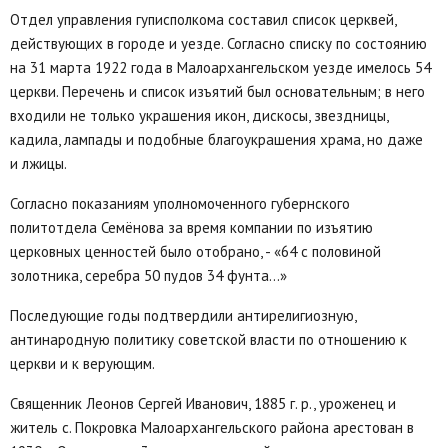
Отдел управления гуписполкома составил список церквей,
действующих в городе и уезде. Согласно списку по состоянию
на 31 марта 1922 года в Малоархангельском уезде имелось 54
церкви. Перечень и список изъятий был основательным; в него
входили не только украшения икон, дискосы, звездницы,
кадила, лампады и подобные благоукрашения храма, но даже
и лжицы.
Согласно показаниям уполномоченного губернского
политотдела Семёнова за время компании по изъятию
церковных ценностей было отобрано, - «64 с половиной
золотника, серебра 50 пудов 34 фунта...»
Последующие годы подтвердили антирелигиозную,
антинародную политику советской власти по отношению к
церкви и к верующим.
Священник Леонов Сергей Иванович, 1885 г. р., уроженец и
житель с. Покровка Малоархангельского района арестован в