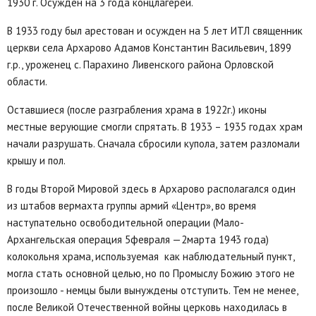
1930 г. Осужден на 3 года концлагерей.
В 1933 году был арестован и осужден на 5 лет ИТЛ священник
церкви села Архарово Адамов Константин Васильевич, 1899
г.р., уроженец с. Парахино Ливенского района Орловской
области.
Оставшиеся (после разграбления храма в 1922г.) иконы
местные верующие смогли спрятать. В 1933 – 1935 годах храм
начали разрушать. Сначала сбросили купола, затем разломали
крышу и пол.
В годы Второй Мировой здесь в Архарово располагался один
из штабов вермахта группы армий «Центр», во время
наступательно освободительной операции (Мало-
Архангельская операция 5февраля —2марта 1943 года)
колокольня храма, используемая как наблюдательный пункт,
могла стать основной целью, но по Промыслу Божию этого не
произошло - немцы были вынуждены отступить. Тем не менее,
после Великой Отечественной войны церковь находилась в