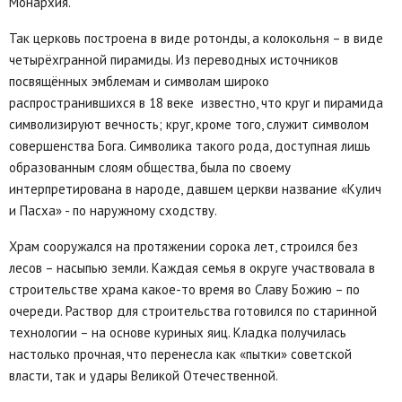
Монархия.
Так церковь построена в виде ротонды, а колокольня – в виде
четырёхгранной пирамиды. Из переводных источников
посвящённых эмблемам и символам широко
распространившихся в 18 веке известно, что круг и пирамида
символизируют вечность; круг, кроме того, служит символом
совершенства Бога. Символика такого рода, доступная лишь
образованным слоям общества, была по своему
интерпретирована в народе, давшем церкви название «Кулич
и Пасха» - по наружному сходству.
Храм сооружался на протяжении сорока лет, строился без
лесов – насыпью земли. Каждая семья в округе участвовала в
строительстве храма какое-то время во Славу Божию – по
очереди. Раствор для строительства готовился по старинной
технологии – на основе куриных яиц. Кладка получилась
настолько прочная, что перенесла как «пытки» советской
власти, так и удары Великой Отечественной.