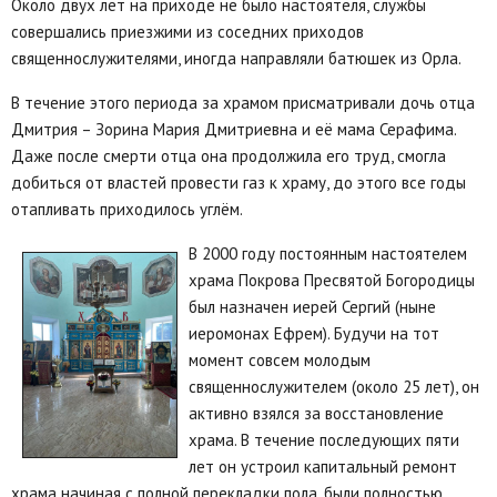
Около двух лет на приходе не было настоятеля, службы
совершались приезжими из соседних приходов
священнослужителями, иногда направляли батюшек из Орла.
В течение этого периода за храмом присматривали дочь отца
Дмитрия – Зорина Мария Дмитриевна и её мама Серафима.
Даже после смерти отца она продолжила его труд, смогла
добиться от властей провести газ к храму, до этого все годы
отапливать приходилось углём.
В 2000 году постоянным настоятелем
храма Покрова Пресвятой Богородицы
был назначен иерей Сергий (ныне
иеромонах Ефрем). Будучи на тот
момент совсем молодым
священнослужителем (около 25 лет), он
активно взялся за восстановление
храма. В течение последующих пяти
лет он устроил капитальный ремонт
храма начиная с полной перекладки пола, были полностью