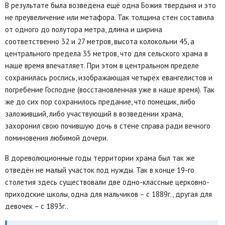
В результате была возведена ещё одна Божия твердыня и это
не преувеличение или метафора. Так толщина стен составила
от одного до полутора метра, длина и ширина
соответственно 32 и 27 метров, высота колокольни 45, а
центрального предела 35 метров, что для сельского храма в
наше время впечатляет. При этом в центральном пределе
сохранилась роспись, изображающая четырёх евангелистов и
погребение Господне (восстановленная уже в наше время). Так
же до сих пор сохранилось предание, что помещик, либо
заложивший, либо участвующий в возведении храма,
захоронил свою почившую дочь в стене справа ради вечного
поминовения любимой дочери.
В дореволюционные годы территории храма был так же
отведён не малый участок под нужды. Так в конце 19-го
столетия здесь существовали две одно-классные церковно-
приходские школы, одна для мальчиков – с 1889г., другая для
девочек – с 1893г..