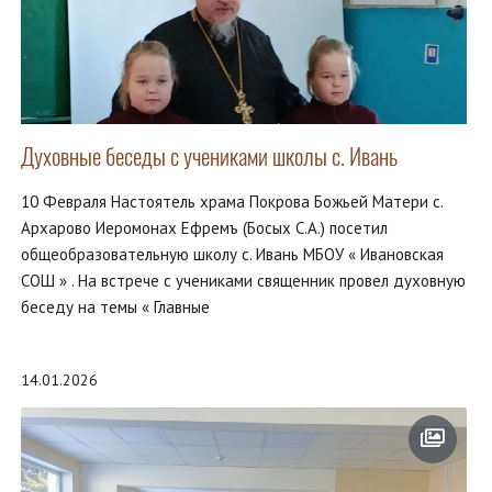
Духовные беседы с учениками школы с. Ивань
10 Февраля Настоятель храма Покрова Божьей Матери с.
Архарово Иеромонах Ефремъ (Босых С.А.) посетил
общеобразовательную школу с. Ивань МБОУ « Ивановская
СОШ » . На встрече с учениками священник провел духовную
беседу на темы « Главные
14.01.2026