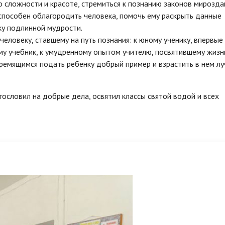
о сложности и красоте, стремиться к познанию законов мирозда
способен облагородить человека, помочь ему раскрыть данные
ку подлинной мудрости.
еловеку, ставшему на путь познания: к юному ученику, впервые
му учебник, к умудренному опытом учителю, посвятившему жизн
ремящимся подать ребенку добрый пример и взрастить в нем л
ословил на добрые дела, освятил классы святой водой и всех