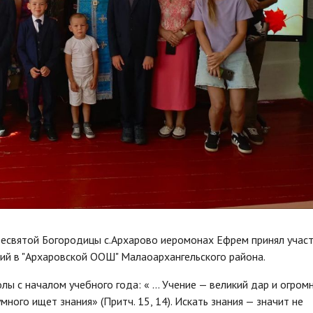
ресвятой Богородицы с.Архарово иеромонах Ефрем принял участ
ий в "Архаровской ООШ" Малаоархангельского района.
лы с началом учебного года: « … Учение — великий дар и огром
ного ищет знания» (Притч. 15, 14). Искать знания — значит не