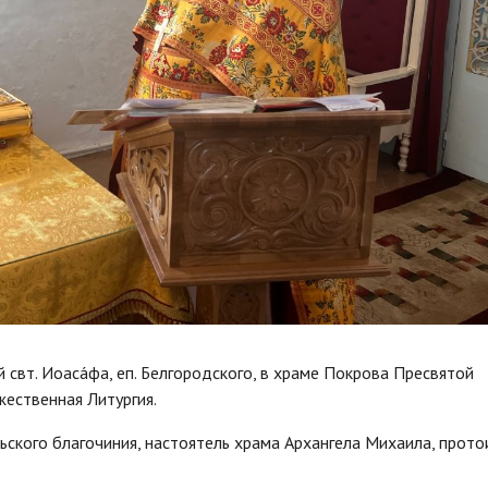
 свт. Иоасáфа, еп. Белгородского, в храме Покрова Пресвятой
ественная Литургия.
ского благочиния, настоятель храма Архангела Михаила, прото