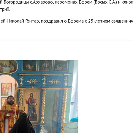
 Богородицы с.Архарово, иеромонах Ефрем (Босых С.А.) и клир
трий.
ей Николай Гонтар, поздравил о.Ефрема с 25-летием священни