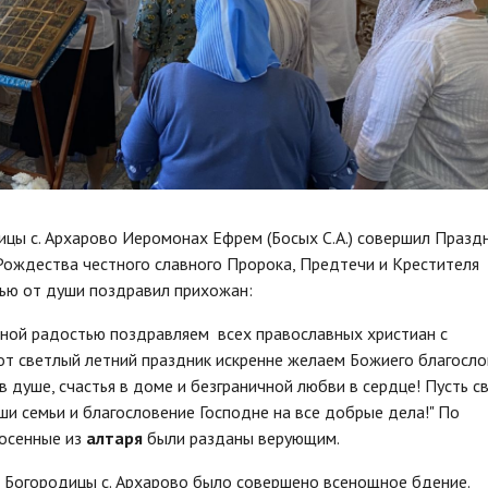
цы с. Архарово Иеромонах Ефрем (Босых С.А.) совершил Празд
Рождества честного славного Пророка, Предтечи и Крестителя
тью от души поздравил прихожан:
чной радостью поздравляем всех православных христиан с
т светлый летний праздник искренне желаем Божиего благосло
 в душе, счастья в доме и безграничной любви в сердце! Пусть с
ши семьи и благословение Господне на все добрые дела!" По
носенные из
алтаря
были
разданы верующим.
 Богородицы с. Архарово было совершено всенощное бдение.