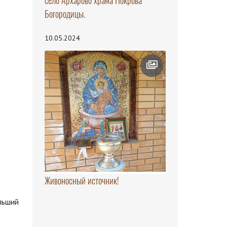
село Архарово храма Покрова
Богородицы.
10.05.2024
Живоносный источник!
льший