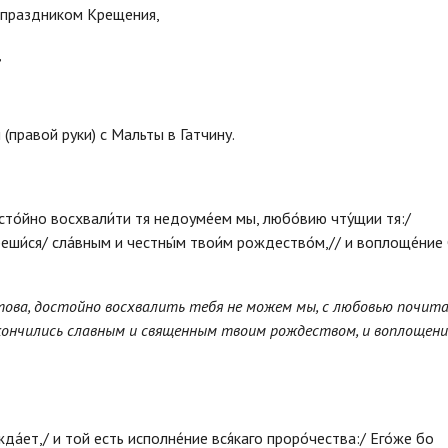
с праздником Крещения,
,
(правой руки) с Мальты в Гатчину.
сто́йно восхвали́ти тя недоуме́ем мы, любо́вию чту́щии тя:/
еши́ся/ сла́вным и честны́м твои́м рождество́м,// и воплоще́ние 
ова, достойно восхвалить тебя не можем мы, с любовью почит
кончились славным и священным твоим рождеством, и воплощен
а́ет,/ и той есть исполне́ние вся́каго проро́чества:/ Его́же бо