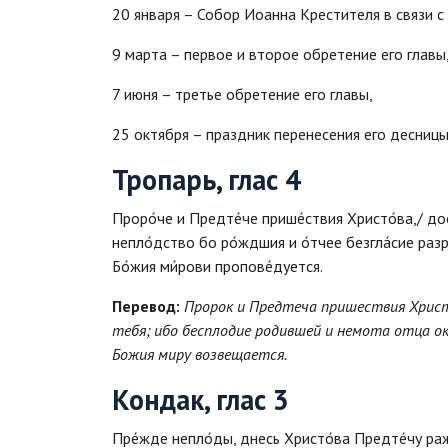
20 января – Собор Иоанна Крестителя в связи 
9 марта – первое и второе обретение его главы
7 июня – третье обретение его главы,
25 октября – праздник перенесения его десницы 
Тропарь, глас 4
Проро́че и Предте́че прише́ствия Христо́ва,/ до
непло́дство бо ро́ждшия и о́тчее безгла́сие разр
Бо́жия ми́рови пропове́дуется.
Перевод:
Пророк и Предтеча пришествия Христ
тебя; ибо бесплодие родившей и немота отца о
Божия миру возвещается.
Кондак, глас 3
Пре́жде непло́ды, днесь Христо́ва Предте́чу ражд