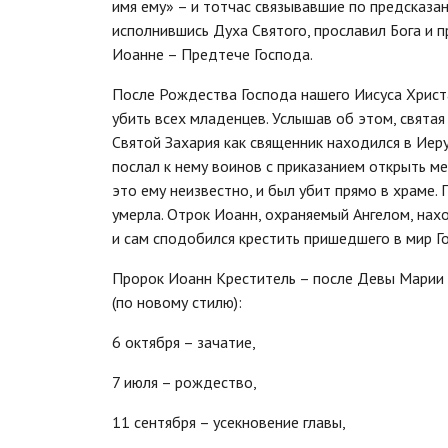
имя ему» – и тотчас связывавшие по предсказан
исполнившись Духа Святого, прославил Бога и п
Иоанне – Предтече Господа.
После Рождества Господа нашего Иисуса Христ
убить всех младенцев. Услышав об этом, святая
Святой Захария как священник находился в Иер
послал к нему воинов с приказанием открыть м
это ему неизвестно, и был убит прямо в храме.
умерла. Отрок Иоанн, охраняемый Ангелом, нахо
и сам сподобился крестить пришедшего в мир Г
Пророк Иоанн Креститель – после Девы Марии 
(по новому стилю):
6 октября – зачатие,
7 июля – рождество,
11 сентября – усекновение главы,