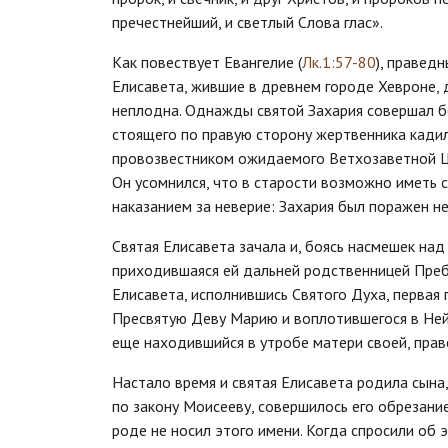
пречестнейший, и светлый Слова глас».
Как повествует Евангелие (
Лк.1:57-80
), правед
Елисавета, жившие в древнем городе Хевроне, д
неплодна. Однажды святой Захария совершал бо
стоящего по правую сторону жертвенника кадиль
провозвестником ожидаемого Ветхозаветной Цер
Он усомнился, что в старости возможно иметь с
наказанием за неверие: Захария был поражен н
Святая Елисавета зачала и, боясь насмешек над
приходившаяся ей дальней родственницей Преб
Елисавета, исполнившись Святого Духа, первая
Пресвятую Деву Марию и воплотившегося в Ней 
еще находившийся в утробе матери своей, прав
Настало время и святая Елисавета родила сына,
по закону Моисееву, совершилось его обрезание
роде не носил этого имени. Когда спросили об 