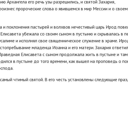
ию Архангела его речь узы разрешились, и святой Захария,
роизнес пророческие слова о явившемся в мир Мессии и о своем
а и поклонения пастырей и волхвов нечестивый царь Ирод пове
 Елисавета убежала со своим сыном в пустыню и скрывалась в п
усалиме и исполнял свое священническое служение в храме. Иро
естопребывание младенца Иоанна и его матери. Захария ответил
 Праведная Елисавета с сыном продолжала жить в пустыне и там
дился в пустыне до того времени, как вышел на проповедь о по
оспода.
самый чтимый святой. В его честь установлены следующие праз