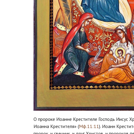
О пророке Иоанне Крестителе Господь Иисус Хр
Иоанна Крестителя» (
Мф.11:11
). Иоанн Крестит
пророк, и свечник, и друг Христов, и пророков 