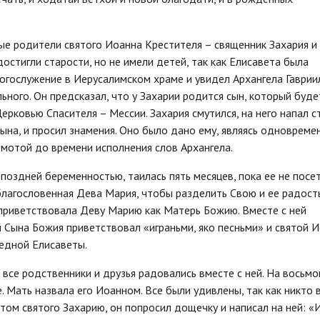
ные родители святого Иоанна Крестителя – священник Захария и
остигли старости, но не имели детей, так как Елисавета была
гослужение в Иерусалимском храме и увидел Архангела Гаврии
ного. Он предсказал, что у Захарии родится сын, который буде
ковью Спасителя – Мессии. Захария смутился, на него напал ст
ына, и просил знамения. Оно было дано ему, являясь одновреме
емотой до времени исполнения слов Архангела.
 поздней беременностью, таилась пять месяцев, пока ее не посе
лагословенная Дева Мария, чтобы разделить Свою и ее радость
 приветствовала Деву Марию как Матерь Божию. Вместе с ней
Сына Божия приветствовал «играньми, яко песньми» и святой И
едной Елисаветы.
 все родственники и друзья радовались вместе с ней. На восьмо
. Мать назвала его Иоанном. Все были удивлены, так как никто 
этом святого Захарию, он попросил дощечку и написал на ней: «