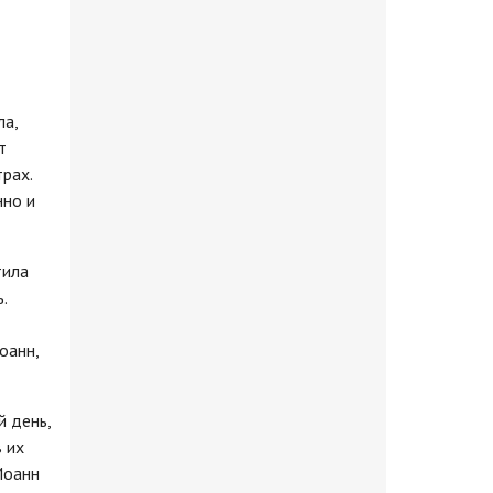
ла,
т
рах.
нно и
тила
.
оанн,
й день,
в их
Иоанн