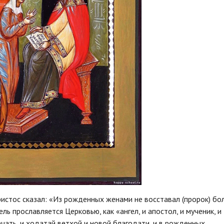
истос сказал: «Из рожденных женами не восставал (пророк) бо
ель прославляется Церковью, как «ангел, и апостол, и мученик, и
печать, и ходатай ветхой и новой благодати, и в рожденных