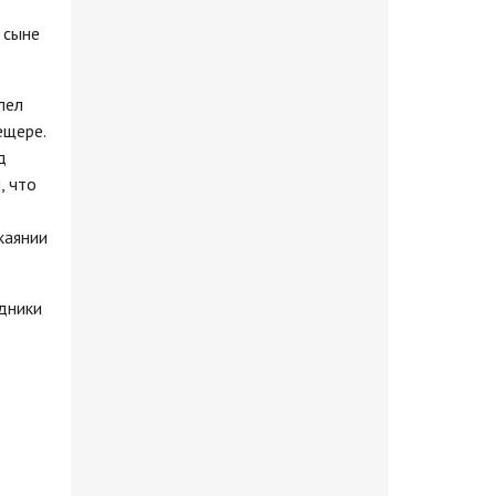
 сыне
лел
ещере.
д
, что
каянии
дники