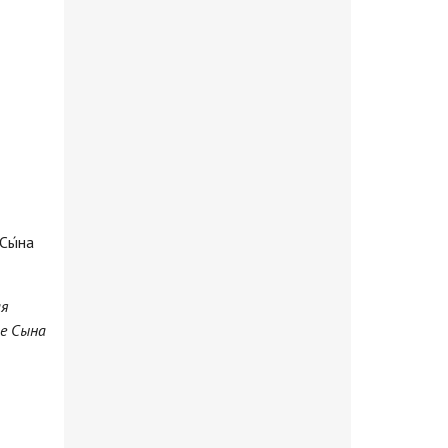
Сы́на
ая
ие Сына