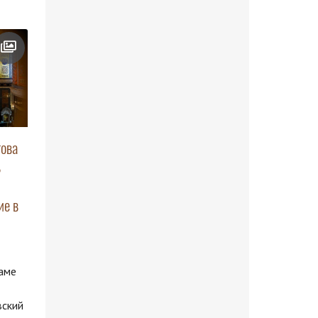
това
ь
ие в
аме
вский