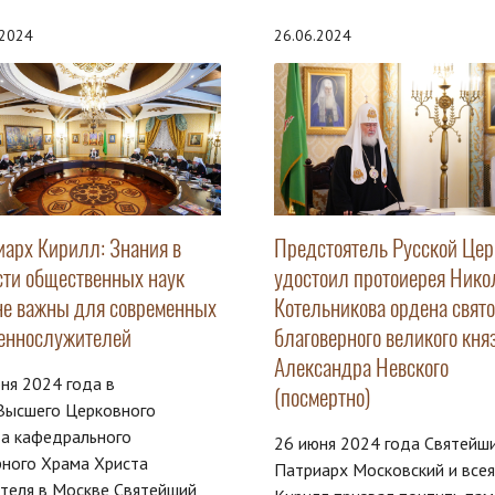
.2024
26.06.2024
иарх Кирилл: Знания в
Предстоятель Русской Цер
сти общественных наук
удостоил протоиерея Нико
не важны для современных
Котельникова ордена свято
еннослужителей
благоверного великого кня
Александра Невского
ня 2024 года в
(посмертно)
Высшего Церковного
та кафедрального
26 июня 2024 года Святейш
рного Храма Христа
Патриарх Московский и всея
теля в Москве Святейший