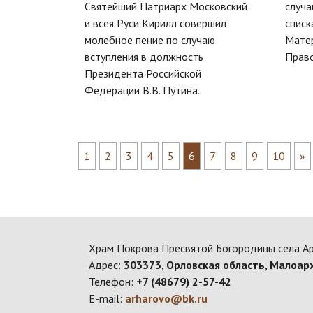
Святейший Патриарх Московский
случа
и всея Руси Кирилл совершил
списк
молебное пение по случаю
Матер
вступления в должность
Право
Президента Российской
Федерации В.В. Путина.
1
2
3
4
5
6
7
8
9
10
»
Храм Покрова Пресвятой Богородицы села А
Адрес:
303373, Орловская область, Малоар
Телефон:
+7 (48679) 2-57-42
E-mail:
arharovo@bk.ru