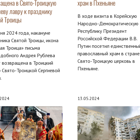
ращена в Свято-Троицкую
храм в Пхеньяне
иеву лавру к празднику
В ходе визита в Корейскую
ой Троицы
Народно-Демократическую
Республику Президент
ня 2024 года, накануне
Российской Федерации В.В.
ника Святой Троицы, икона
Путин посетил единственны
ая Троица» письма
православный храм в стране
одобного Андрея Рублева
Свято-Троицкую церковь в
 возвращена в Троицкий
Пхеньяне.
 Свято-Троицкой Сергиевой
.
.2024
13.05.2024