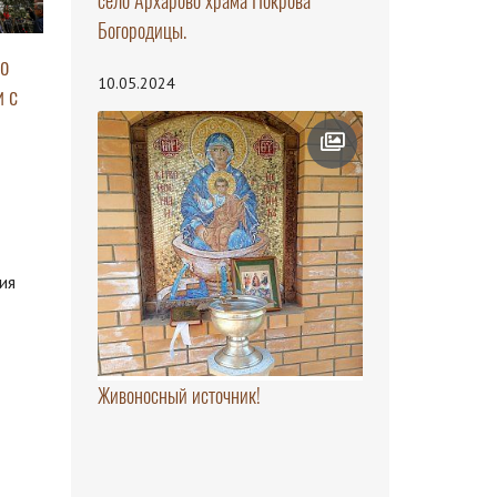
село Архарово храма Покрова
Богородицы.
о
10.05.2024
 с
ия
Живоносный источник!