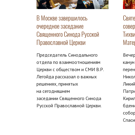
В Москве завершилось
Свят
очередное заседание
сове
Священного Синода Русской
Тихв
Православной Церкви
Мате
Председатель Синодального
Вечер
отдела по взаимоотношениям
канун
Церкви с обществом и СМИ В.Р.
перен
Легойда рассказал о важных
Нико
решениях, принятых
Ликий
на сегодняшнем
Патри
заседании Священного Синода
Кири
Русской Православной Церкви.
бден
собо
Спаси