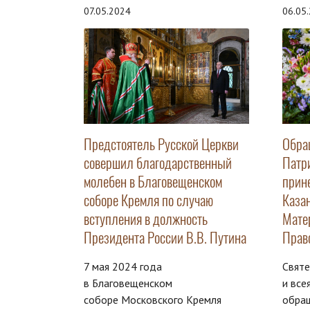
07.05.2024
06.05
Предстоятель Русской Церкви
Обра
совершил благодарственный
Патр
молебен в Благовещенском
прин
соборе Кремля по случаю
Каза
вступления в должность
Мате
Президента России В.В. Путина
Прав
7 мая 2024 года
Свят
в Благовещенском
и все
соборе Московского Кремля
обра