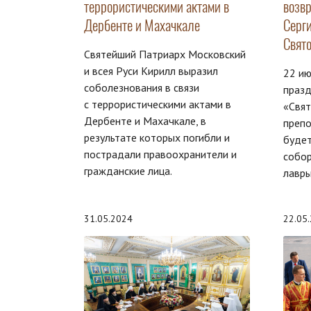
террористическими актами в
возв
Дербенте и Махачкале
Серг
Свят
Святейший Патриарх Московский
и всея Руси Кирилл выразил
22 ию
соболезнования в связи
празд
с террористическими актами в
«Свят
Дербенте и Махачкале, в
преп
результате которых погибли и
будет
пострадали правоохранители и
собор
гражданские лица.
лавры
31.05.2024
22.05