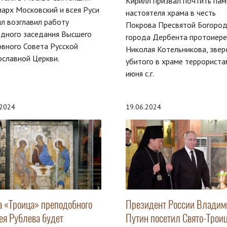
Кирилл призвал почтить пам
арх Московский и всея Руси
настоятеля храма в честь
л возглавил работу
Покрова Пресвятой Богоро
дного заседания Высшего
города Дербента протоиере
вного Совета Русской
Николая Котельникова, звер
ославной Церкви.
убитого в храме террориста
июня с.г.
.2024
19.06.2024
а «Троица» преподобного
Президент России Владим
ея Рублева будет
Путин посетил Свято-Трои