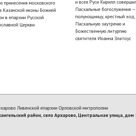
и всея Руси Кирилл соверши
ю принесения московского
Пасхальные богослужения —
а Казанской иконы Божией
полунощницу, крестный ход,
и в епархии Русской
Пасхальную заутреню и
славной Церкви.
Божественную литургию
святителя Иоанна Златоус
рхарово Ливенской епархии Орловской митрополии
хангельский район, село Архарово, Центральная улица, дом 