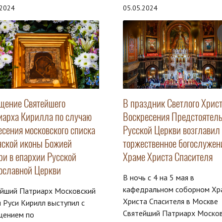
.2024
05.05.2024
щение Святейшего
В праздник Светлого Хрис
иарха Кирилла по случаю
Воскресения Предстоятел
есения московского списка
Русской Церкви возглавил
нской иконы Божией
торжественное богослужен
ри в епархии Русской
Храме Христа Спасителя
ославной Церкви
В ночь с 4 на 5 мая в
кафедральном соборном Хр
ейший Патриарх Московский
Христа Спасителя в Москве
я Руси Кирилл выступил с
Святейший Патриарх Моско
щением по