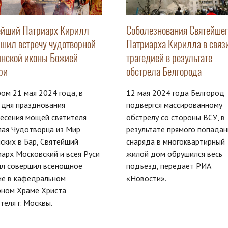
ейший Патриарх Кирилл
Соболезнования Святейшег
ршил встречу чудотворной
Патриарха Кирилла в связи
инской иконы Божией
трагедией в результате
ри
обстрела Белгорода
ом 21 мая 2024 года, в
12 мая 2024 года Белгород
 дня празднования
подвергся массированному
есения мощей святителя
обстрелу со стороны ВСУ, в
лая Чудотворца из Мир
результате прямого попадан
ских в Бар, Святейший
снаряда в многоквартирный
арх Московский и всея Руси
жилой дом обрушился весь
лл совершил всенощное
подъезд, передает РИА
ие в кафедральном
«Новости».
рном Храме Христа
теля г. Москвы.