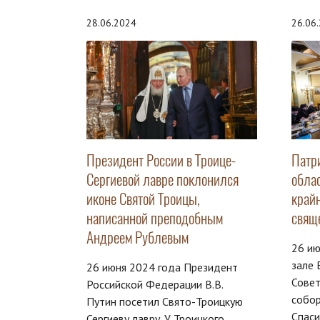
28.06.2024
26.06
Президент России в Троице-
Патр
Сергиевой лавре поклонился
обла
иконе Святой Троицы,
край
написанной преподобным
свящ
Андреем Рублевым
26 ию
зале 
26 июня 2024 года Президент
Сове
Российской Федерации В.В.
собо
Путин посетил Свято-Троицкую
Спаси
Сергиеву лавру. У Троицкого