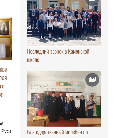
Последний звонок в Каменской
школе
кви
лая
го
зя
ий
 Руси
Благодарственный молебен по