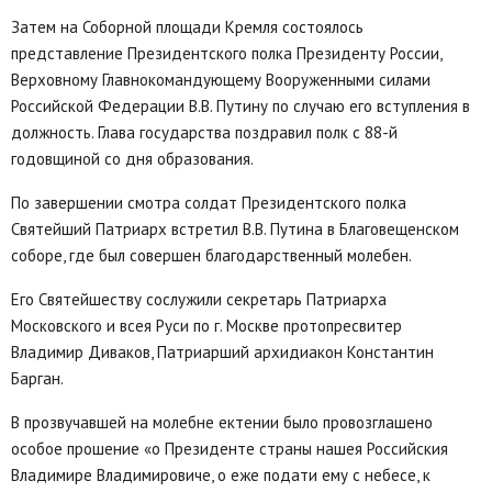
Затем на Соборной площади Кремля состоялось
представление Президентского полка Президенту России,
Верховному Главнокомандующему Вооруженными силами
Российской Федерации В.В. Путину по случаю его вступления в
должность. Глава государства поздравил полк с 88-й
годовщиной со дня образования.
По завершении смотра солдат Президентского полка
Святейший Патриарх встретил В.В. Путина в Благовещенском
соборе, где был совершен благодарственный молебен.
Его Святейшеству сослужили секретарь Патриарха
Московского и всея Руси по г. Москве протопресвитер
Владимир Диваков, Патриарший архидиакон Константин
Барган.
В прозвучавшей на молебне ектении было провозглашено
особое прошение «о Президенте страны нашея Российския
Владимире Владимировиче, о еже подати ему с небесе, к