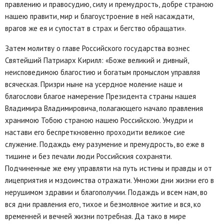
правлению и правосудию, силу и премудрость, добре страною
нашею правити, мир и благоустроение в ней насаждати,
врагов же ея и супостат в страх и бегство обращати».
Затем молитву о главе Российского государства вознес
Святейший Патриарх Кирилл: «Боже великий и дивный,
неисповедимою благостию и богатым промыслом управляя
всяческая. Призри ныне на усердное моление наше и
благослови благое намерение Президента страны нашея
Владимира Владимировича, полагающего начало правления
хранимою Тобою страною нашею Российскою. Умудри и
настави его беспреткновенно проходити великое сие
служение. Подаждь ему разумение и премудрость, во еже в
тишине и без печали люди Российския сохраняти.
Подчиненные же ему управляти на путь истины и правды и от
лицеприятия и мздоимства отражати. Умножи дни жизни его в
нерушимом здравии и благополучии. Подаждь и всем нам, во
вся дни правления его, тихое и безмолвное житие и вся, ко
временней и вечней жизни потребная. Да тако в мире