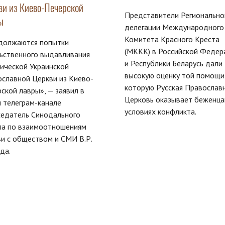
ви из Киево-Печерской
Представители Регионально
ы
делегации Международного
Комитета Красного Креста
должаются попытки
(МККК) в Российской Федер
ьственного выдавливания
и Республики Беларусь дали
ической Украинской
высокую оценку той помощи
славной Церкви из Киево-
которую Русская Православ
ской лавры», — заявил в
Церковь оказывает беженца
 телеграм-канале
условиях конфликта.
седатель Синодального
ла по взаимоотношениям
и с обществом и СМИ В.Р.
да.