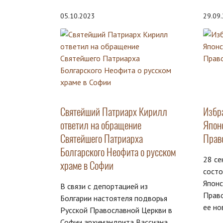
05.10.2023
29.09
Святейший Патриарх Кирилл
Избр
ответил на обращение
Япон
Святейшего Патриарха
Прав
Болгарского Неофита о русском
28 се
храме в Софии
сост
Япон
В связи с депортацией из
Право
Болгарии настоятеля подворья
ее но
Русской Православной Церкви в
Софии архимандрита Вассиана