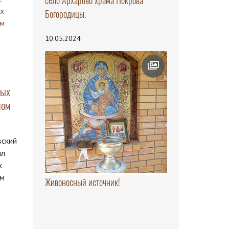
село Архарово храма Покрова
Богородицы.
10.05.2024
ных
лом
вский
ил
х
ом
Живоносный источник!