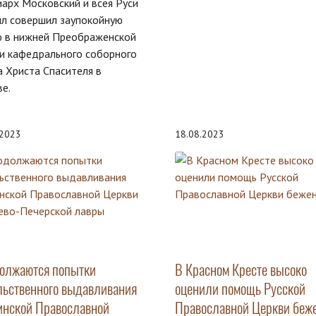
арх Московский и всея Руси
лл совершил заупокойную
ю в нижней Преображенской
и кафедрального соборного
 Христа Спасителя в
ве.
.2023
18.08.2023
олжаются попытки
В Красном Кресте высоко
льственного выдавливания
оценили помощь Русской
инской Православной
Православной Церкви беж