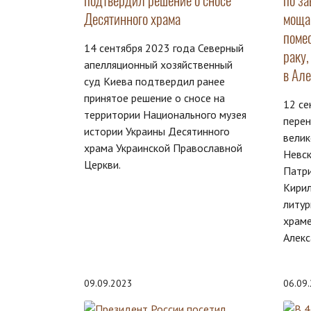
подтвердил решение о сносе
по за
Десятинного храма
моща
поме
14 сентября 2023 года Северный
раку
апелляционный хозяйственный
в Ал
суд Киева подтвердил ранее
принятое решение о сносе на
12 се
территории Национального музея
перен
истории Украины Десятинного
велик
храма Украинской Православной
Невск
Церкви.
Патри
Кири
литур
храме
Алекс
09.09.2023
06.09