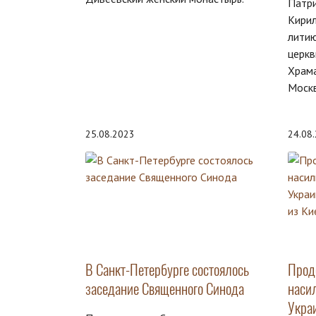
Патри
Кири
лити
церкв
Храма
Моск
25.08.2023
24.08
В Санкт-Петербурге состоялось
Прод
заседание Священного Синода
наси
Укра