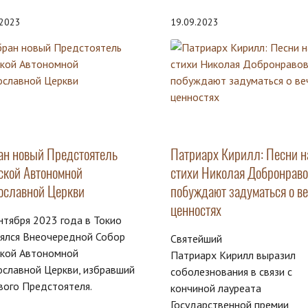
.2023
19.09.2023
ан новый Предстоятель
Патриарх Кирилл: Песни н
ской Автономной
стихи Николая Добронраво
ославной Церкви
побуждают задуматься о в
ценностях
нтября 2023 года в Токио
оялся Внеочередной Собор
Святейший
ской Автономной
Патриарх Кирилл выразил
славной Церкви, избравший
соболезнования в связи с
вого Предстоятеля.
кончиной лауреата
Государственной премии