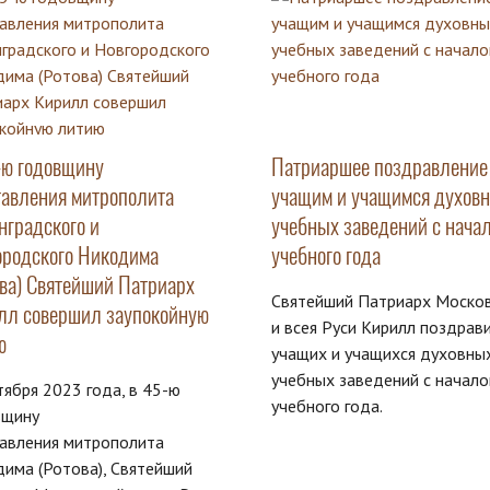
-ю годовщину
Патриаршее поздравление
тавления митрополита
учащим и учащимся духов
нградского и
учебных заведений с нача
ородского Никодима
учебного года
ова) Святейший Патриарх
Святейший Патриарх Моско
лл совершил заупокойную
и всея Руси Кирилл поздрав
ю
учащих и учащихся духовны
учебных заведений с начал
тября 2023 года, в 45-ю
учебного года.
вщину
тавления митрополита
има (Ротова), Святейший