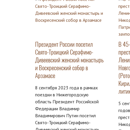
Президент России посетил
В 45
Свято-Троицкий Серафимо-
прес
Дивеевский женский монастырь
Лени
и Воскресенский собор в
Новг
Арзамасе
(Рот
Кири
8 сентября 2023 года в рамках
лити
поездки в Нижегородскую
область Президент Российской
5 сен
Федерации Владимир
годо
Владимирович Путин посетил
прес
Свято-Троицкий Серафимо-
Никод
Дивеевский женский монастырь.