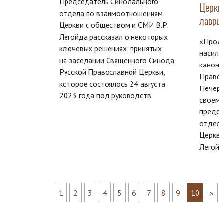
Председатель Синодального
Церк
отдела по взаимоотношениям
лавр
Церкви с обществом и СМИ В.Р.
Легойда рассказал о некоторых
«Про
ключевых решениях, принятых
насил
на заседании Священного Синода
канон
Русской Православной Церкви,
Право
которое состоялось 24 августа
Печер
2023 года под руководств
своем
пред
отде
Церкв
Легой
1
2
3
4
5
6
7
8
9
10
»