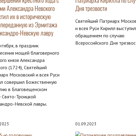
вершении крестного хода с
Патриарха Кирилла по слу
ми Александра Невского
Дня трезвости
стил их в историческую
Святейший Патриарх Моско
, переданную из Эрмитажа
и всея Руси Кирилл выступил
ександро-Невскую лавру
обращением по случаю
Всероссийского Дня трезвос
нтября, в праздник
есения мощей благоверного
ого князя Александра
ого (1724), Святейший
арх Московский и всея Руси
лл совершил Божественную
гию в Благовещенском
 Свято-Троицкой
андро-Невской лавры.
.2023
01.09.2023