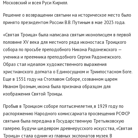
Московский и всея Руси Кирилл.
Решение о возвращении святыни на историческое место было
принято президентом России В.В. Путиным в мае 2023 года.
«Святая Троица» была написана святым иконописцем в первой
половине XV века для местного ряда иконостаса Троицкого
собора по просьбе преподобного Никона Радонежского —
ученика и преемника преподобного Сергия Радонежского.
Образ стал идеалом художественного выражения
христианского догмата о Единосущном и Триипостасном Боге.
Еще в 1551 году на Стоглавом Соборе, созванном царем
Иваном Грозным, икона была признана образцом для
изображения Святой Троицы.
Пробыв в Троицком соборе полтысячелетия, в 1929 году по
распоряжению Народного комиссариата просвещения РСФСР
святыня была передана в Государственную Третьяковскую
галерею. Будучи шедевром древнерусского искусства, «Святая
Троица» стала одним из главных экспонатов музея. В