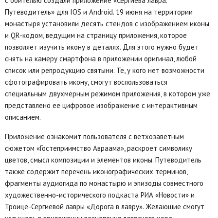
с обителью создали приложение «Сергиева лавра.
Путеводитель» для IOS и Android. 19 июня на территории
монастыря установили десять стендов с изображением иконы
и QR-кодом, ведущим на страницу приложения, которое
позволяет изучить икону в деталях. Для этого нужно будет
снять на камеру смартфона в приложении оригинал, любой
список или репродукцию святыни. Те, у кого нет возможности
сфотографировать икону, смогут воспользоваться
специальным двухмерным режимом приложения, в котором уже
представлено ее цифровое изображение с интерактивным
описанием.
Приложение ознакомит пользователя с ветхозаветным
сюжетом «Гостеприимство Авраама», раскроет символику
цветов, смысл композиции и элементов иконы. Путеводитель
также содержит перечень иконографических терминов,
фрагменты аудиогида по монастырю и эпизоды совместного
художественно-исторического подкаста РИА «Новости» и
Троице-Сергиевой лавры «Дорога в лавру». Желающие смогут