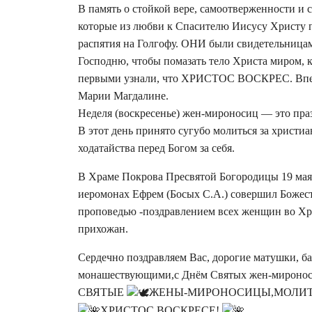
В память о стойкой вере, самоотверженности 
которые из любви к Спасителю Иисусу Христу п
распятия на Голгофу. ОНИ были свидетельница
Господню, чтобы помазать тело Христа миром, 
первыми узнали, что ХРИСТОС ВОСКРЕС. Вперв
Марии Магдалине.
Неделя (воскресенье) жен-мироносиц — это пра
В этот день принято сугубо молиться за христи
ходатайства перед Богом за себя.
В Храме Покрова Пресвятой Богородицы 19 мая
иеромонах Ефрем (Босых С.А.) совершил Божес
проповедью -поздравлением всех женщин во Хр
прихожан.
Сердечно поздравляем Вас, дорогие матушки, б
монашествующими,с Днём Святых жен-мироноси
СВЯТЫЕ
ЖЕНЫ-МИРОНОСИЦЫ,МОЛИТЕ
ХРИСТОС ВОСКРЕСЕ!
,