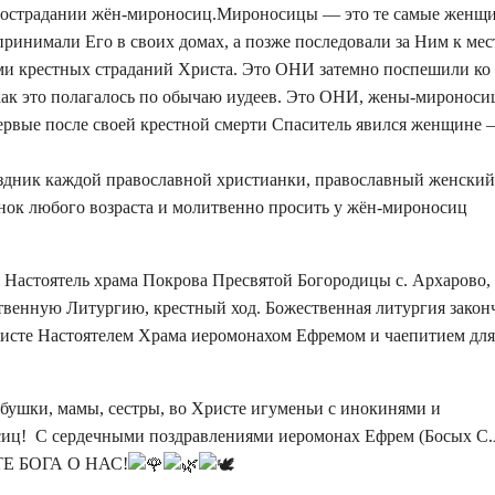
и сострадании жëн-мироносиц.Мироносицы — это те самые женщ
ринимали Его в своих домах, а позже последовали за Ним к мес
ми крестных страданий Христа. Это ОНИ затемно поспешили ко
как это полагалось по обычаю иудеев. Это ОНИ, жены-мироноси
ые после своей крестной смерти Спаситель явился женщине 
здник каждой православной христианки, православный женский
анок любого возраста и молитвенно просить у жëн-мироносиц
 Настоятель храма Покрова Пресвятой Богородицы с. Архарово,
твенную Литургию, крестный ход. Божественная литургия закон
исте Настоятелем Храма иеромонахом Ефремом и чаепитием для
абушки, мамы, сестры, во Христе игуменьи с инокинями и
ц! С сердечными поздравлениями иеромонах Ефрем (Босых С.
 БОГА О НАС!