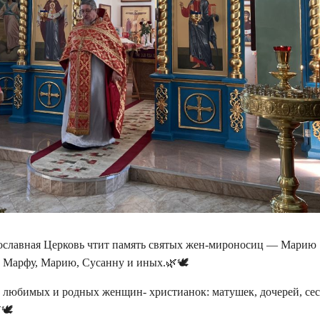
авославная Церковь чтит память святых жен-мироносиц — Марию
 Марфу, Марию, Сусанну и иных.🌿🕊
ех любимых и родных женщин- христианок: матушек, дочерей, сес
🕊