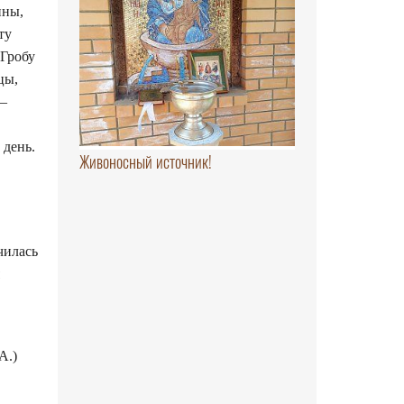
ины,
ту
 Гробу
цы,
—
 день.
Живоносный источник!
чилась
А.)