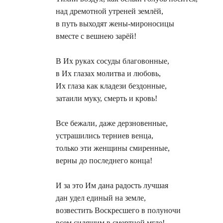
над дремотной утреней землёй,
в путь выходят жены-мироносицы
вместе с вешнею зарёй!
В Их руках сосуды благовонные,
в Их глазах молитва и любовь,
Их глаза как кладези бездонные,
затаили муку, смерть и кровь!
Все бежали, даже дерзновенные,
устрашились терниев венца,
только эти женщины смиренные,
верны до последнего конца!
И за это Им дана радость лучшая
дан удел единый на земле,
возвестить Воскресшего в полуночи
всем сидящим в смертной мгле!