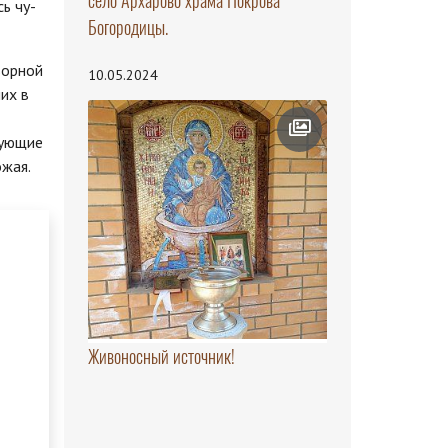
село Архарово храма Покрова
сь чу­
Богородицы.
ворной
10.05.2024
их в
рующие
ожая.
Живоносный источник!