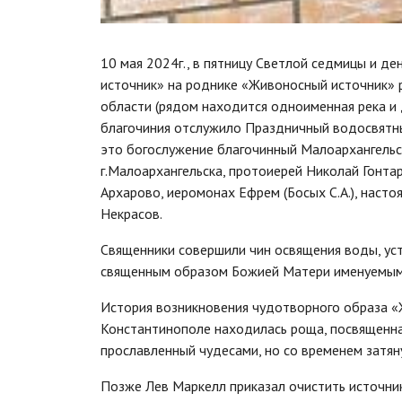
10 мая 2024г., в пятницу Светлой седмицы и 
источник» на роднике «Живоносный источник» 
области (рядом находится одноименная река и
благочиния отслужило Праздничный водосвятн
это богослужение благочинный Малоархангельс
г.Малоархангельска, протоиерей Николай Гонта
Архарово, иеромонах Ефрем (Босых С.А.), насто
Некрасов.
Священники совершили чин освящения воды, ус
священным образом Божией Матери именуемым
История возникновения чудотворного образа «Ж
Константинополе находилась роща, посвященна
прославленный чудесами, но со временем затян
Позже Лев Маркелл при­ка­зал очи­стить источник