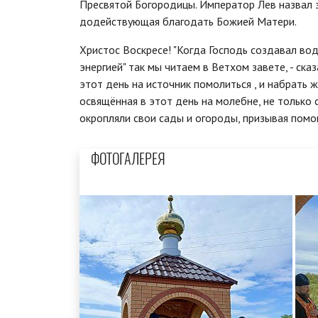
Пресвятой Бо­го­ро­ди­цы. Им­пе­ра­тор Лев на­зв
до­дей­ству­ю­щая бла­го­дать Бо­жи­ей Матери.
Христос Воскресе! "Когда Господь создавал во
энергией" так мы читаем в Ветхом завете, - ск
этот день на источник помолиться , и набрать
освящённая в этот день на молебне, не только 
окропляли свои сады и огороды, призывая помо
ФОТОГАЛЕРЕЯ