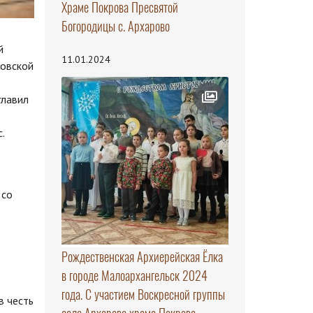
Храме Покрова Пресвятой
Богородицы с. Архарово
й
11.01.2024
ловской
главил
.
 со
Рождественская Архиерейская Ёлка
в городе Малоархангельск 2024
года. С участием Воскресной группы
в честь