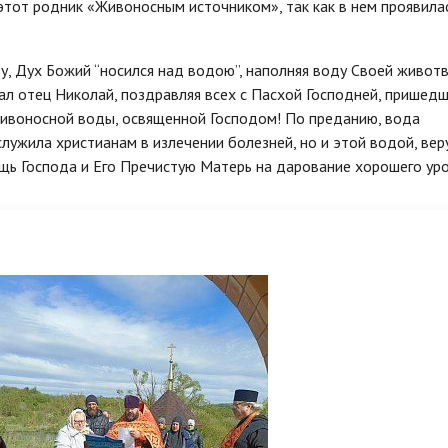
ал этот род­ник «Живоносным источником», так как в нем про­яви­ла
ду, Дух Божий “носился над водою”, наполняя воду Своей живот
азал отец Николай, поздравляя всех с Пасхой Господней, пришедш
 живоносной воды, освященной Господом! По преданию, вода
служила христианам в излечении болезней, но и этой водой, ве
щь Господа и Его Пречистую Матерь на дарование хорошего ур