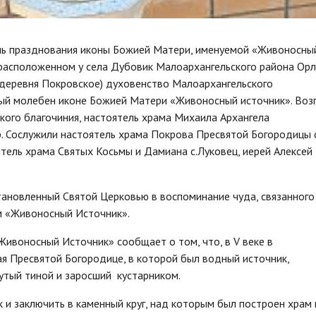
день празднования иконы Божией Матери, именуемой «Живоносны
расположенном у села Дубовик Малоархангельского района Ор
 деревня Покровское) духовенство Малоархангельского
ый молебен иконе Божией Матери «Живоносный источник». Воз
кого благочиния, настоятель храма Михаила Архангела
р. Сослужили настоятель храма Покрова Пресвятой Богородицы с
ятель храма Святых Косьмы и Дамиана с.Луковец, иерей Алексей
тановленный Святой Церковью в воспоминание чуда, связанного
 «Живоносный Источник».
ивоносный Источник» сообщает о том, что, в V веке в
я Пресвятой Богородице, в которой был водный источник,
утый тиной и заросший кустарником.
 и заключить в ка­мен­ный круг, над ко­то­рым был построен храм 