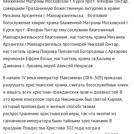
блаженной Матроны Московской г. Курск прот. Феофан Гонтар ,
совершили Праздничную божественную литургию в храме
Михаила Архангела г. Малоархангельска. : Возглавил
богослужение клирик храма блаженной Матроны Московской г.
Курск прот. Феофан Гонтар ему сослужили благочинный
Малоархангельского благочиния , настоятель храма Михаила
Архангела г.Малоархангельск протоиерей Николай Гонтар,
настоятель храма Покрова Пресвятой Богородицы с.Архарово
иеромонах Ефрем Босых, настоятель храма св.Косьмы и
Дамиана с. Луковец иерей Алексей Некрасов .
В начале IV века император Максимиан (284–305) приказал
разрушать христианские храмы, сжигать богослужебные книги
и лишать всех христиан гражданских прав и должностей. В
это время епископом города Никомидии был святой Кирилл,
который проповедью и жизнью способствовал
распространению христианской веры, так что многие из
сановников императора были тайными христианами. В
праздник Рождества Христова 302 года, когда в