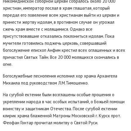
Никомидийской соборной церкви собралось около 20 000
христиан, император послал в храм глашатая, который
передал его повеление всем христианам выйти из церкви и
принести жертву идолам, в противном случае он угрожал
сжечь храм вместе с молящимися. Однако все
присутствовавшие отказались поклониться идолам. Пока
мучители готовились поджечь церковь, совершавший
богослужение епископ Анфим крестил всех оглашенных и всех
причастил Святых Тайн. Все 20 000 молящихся скончались в
огне.
Богослужебные песнопения исполнил хор храма Архангела
Михаила под руководством Л.М.Тимошенко.
На сугубой ектении были возглашены особые прошения о
укреплении народа в час особых испытаний, о Божьей помощи
воинству и защитникам Отечества. После сугубой ектении
клирик храма блаженной Матроны Московской г. Курск прот.
Феофан Гонтар прочитал молитву о Святой Руси.