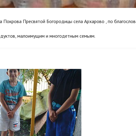
ма Покрова Пресвятой Богородицы села Архарово , по благосло
одуктов, малоимущим и многодетным семьям.