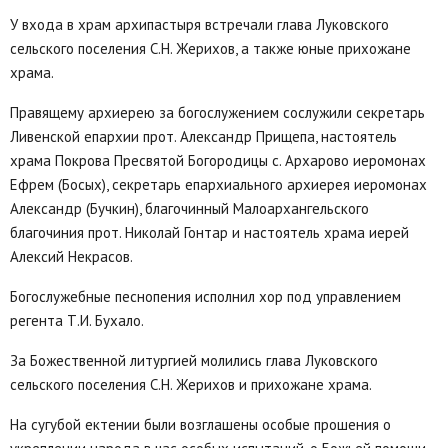
У входа в храм архипастыря встречали глава Луковского
сельского поселения С.Н. Жерихов, а также юные прихожане
храма.
Правящему архиерею за богослужением сослужили секретарь
Ливенской епархии прот. Александр Прищепа, настоятель
храма Покрова Пресвятой Богородицы с. Архарово иеромонах
Ефрем (Босых), секретарь епархиального архиерея иеромонах
Александр (Бучкин), благочинный Малоархангельского
благочиния прот. Николай Гонтар и настоятель храма иерей
Алексий Некрасов.
Богослужебные песнопения исполнил хор под управлением
регента Т.И. Бухало.
За Божественной литургией молились глава Луковского
сельского поселения С.Н. Жерихов и прихожане храма.
На сугубой ектении были возглашены особые прошения о