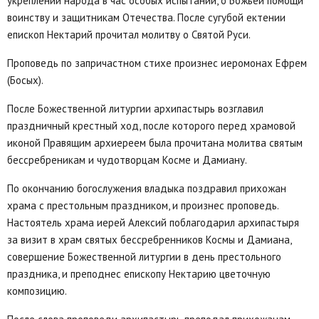
укреплении народа в час особых испытаний, о Божьей помощи
воинству и защитникам Отечества. После сугубой ектении
епископ Нектарий прочитал молитву о Святой Руси.
Проповедь по запричастном стихе произнес иеромонах Ефрем
(Босых).
После Божественной литургии архипастырь возглавил
праздничный крестный ход, после которого перед храмовой
иконой Правящим архиереем была прочитана молитва святым
бессребреникам и чудотворцам Косме и Дамиану.
По окончанию богослужения владыка поздравил прихожан
храма с престольным праздником, и произнес проповедь.
Настоятель храма иерей Алексий поблагодарил архипастыря
за визит в храм святых бессребренников Космы и Дамиана,
совершение Божественной литургии в день престольного
праздника, и преподнес епископу Нектарию цветочную
композицию.