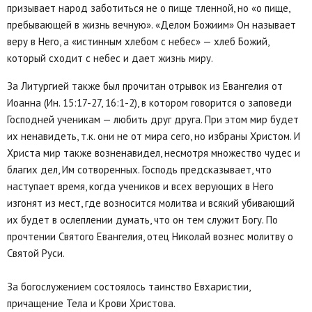
призывает народ заботиться не о пище тленной, но «о пище,
пребывающей в жизнь вечную». «Делом Божиим» Он называет
веру в Него, а «истинным хлебом с небес» — хлеб Божий,
который сходит с небес и дает жизнь миру.
За Литургией также был прочитан отрывок из Евангелия от
Иоанна (Ин. 15:17-27, 16:1-2), в котором говорится о заповеди
Господней ученикам — любить друг друга. При этом мир будет
их ненавидеть, т.к. они не от мира сего, но избраны Христом. И
Христа мир также возненавидел, несмотря множество чудес и
благих дел, Им сотворенных. Господь предсказывает, что
наступает время, когда учеников и всех верующих в Него
изгонят из мест, где возносится молитва и всякий убивающий
их будет в ослеплении думать, что он тем служит Богу. По
прочтении Святого Евангелия, отец Николай вознес молитву о
Святой Руси.
За богослужением состоялось таинство Евхаристии,
причащение Тела и Крови Христова.