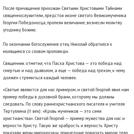
После причащения прихожан Святыми Христовыми Тайнами
священнослужители, предстоя иконе святого Великомученика
Георгия Победоносца, пропели величание, вознесли молитву
угоднику Божию.
По окончании богослужения отец Николай обратился к
молящимся со словом проповеди.
Священник отметил, что Пасха Христова — это победа над
смертью и над дьяволом, а еще — победа над грехом, к чему
должен стремиться каждый человек.
«Святые являются для нас примером, и святой Георгий явил нам
пример победы в духовной брани, которому мы должны
следовать. По слову раннехристианского писателя и учителя
Тертуллина (II век): «Кровь мучеников — это семя
христианства». Святой Георгий — пример мужества для нас и
верности Христу. Такую же храбрость и верность Христу
показали жены-мироносицы, пришедшие помазать миром тело