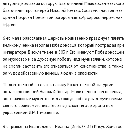
литургия, возглавил которую Благочинный Малоархангельского
благочиния, протоиерей Николай Гонтар. Сослужил настоятель
храма Покрова Пресвятой Богородицы с.Архарово иеромонах
Ефрем.
6-го мая Православная Церковь молитвенно празднует память
великомученика Георгия Победоносца, который пострадал при
императоре Диоклетиане, в 303 г. Его именуют Победоносцем
за мужество и за духовную победу над мучителями, которые
не смогли заставить его отказаться от христианства, а также
за чудодейственную помощь людям в опасности.
Торжественный возглас к началу Божественной литургии
подал протоиерей Николай Гонтар. Молитвенные песнопения,
восхваляющие мужество и духовную победу над мучителями
святого великомученика Георгия, исполнил хор храма под
управлением Л.М.Тимошенко.
В отрывке из Евангелия от Иоанна (Ин.6:27-33) Иисус Христос