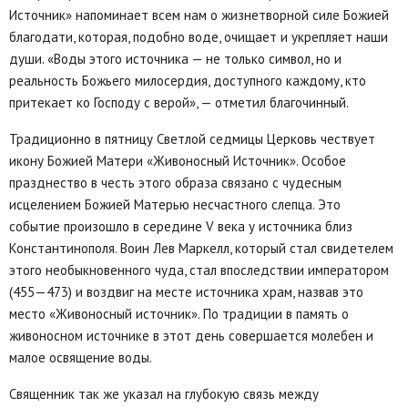
Источник» напоминает всем нам о жизнетворной силе Божией
благодати, которая, подобно воде, очищает и укрепляет наши
души. «Воды этого источника — не только символ, но и
реальность Божьего милосердия, доступного каждому, кто
притекает ко Господу с верой», — отметил благочинный.
Традиционно в пятницу Светлой седмицы Церковь чествует
икону Божией Матери «Живоносный Источник». Особое
празднество в честь этого образа связано с чудесным
исцелением Божией Матерью несчастного слепца. Это
событие произошло в середине V века у источника близ
Константинополя. Воин Лев Маркелл, который стал свидетелем
этого необыкновенного чуда, стал впоследствии императором
(455—473) и воздвиг на месте источника храм, назвав это
место «Живоносный источник». По традиции в память о
живоносном источнике в этот день совершается молебен и
малое освящение воды.
Священник так же указал на глубокую связь между