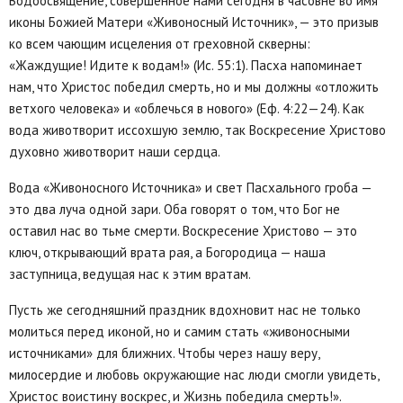
Водоосвящение, совершённое нами сегодня в часовне во имя
иконы Божией Матери «Живоносный Источник», — это призыв
ко всем чающим исцеления от греховной скверны:
«Жаждущие! Идите к водам!» (Ис. 55:1). Пасха напоминает
нам, что Христос победил смерть, но и мы должны «отложить
ветхого человека» и «облечься в нового» (Еф. 4:22—24). Как
вода животворит иссохшую землю, так Воскресение Христово
духовно животворит наши сердца.
Вода «Живоносного Источника» и свет Пасхального гроба —
это два луча одной зари. Оба говорят о том, что Бог не
оставил нас во тьме смерти. Воскресение Христово — это
ключ, открывающий врата рая, а Богородица — наша
заступница, ведущая нас к этим вратам.
Пусть же сегодняшний праздник вдохновит нас не только
молиться перед иконой, но и самим стать «живоносными
источниками» для ближних. Чтобы через нашу веру,
милосердие и любовь окружающие нас люди смогли увидеть,
Христос воистину воскрес, и Жизнь победила смерть!».