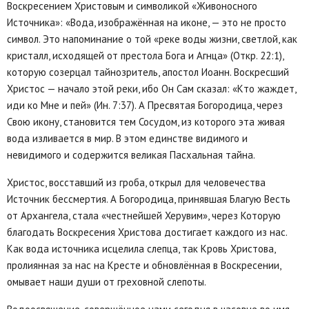
Воскресением Христовым и символикой «Живоносного
Источника»: «Вода, изображённая на иконе, — это не просто
символ. Это напоминание о той «реке воды жизни, светлой, как
кристалл, исходящей от престола Бога и Агнца» (Откр. 22:1),
которую созерцал тайнозритель, апостол Иоанн. Воскресший
Христос — начало этой реки, ибо Он Сам сказал: «Кто жаждет,
иди ко Мне и пей» (Ин. 7:37). А Пресвятая Богородица, через
Свою икону, становится тем Сосудом, из которого эта живая
вода изливается в мир. В этом единстве видимого и
невидимого и содержится великая Пасхальная тайна.
Христос, восставший из гроба, открыл для человечества
Источник бессмертия. А Богородица, принявшая Благую Весть
от Архангела, стала «честнейшей Херувим», через Которую
благодать Воскресения Христова достигает каждого из нас.
Как вода источника исцелила слепца, так Кровь Христова,
пролиянная за нас на Кресте и обновлённая в Воскресении,
омывает наши души от греховной слепоты.