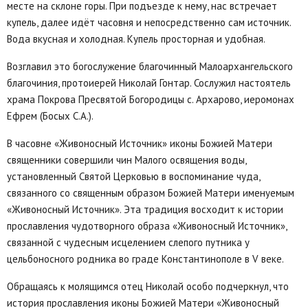
месте на склоне горы. При подъезде к нему, нас встречает
купель, далее идёт часовня и непосредственно сам источник.
Вода вкусная и холодная. Купель просторная и удобная.
Возглавил это богослужение благочинный Малоархангельского
благочиния, протоиерей Николай Гонтар. Сослужил настоятель
храма Покрова Пресвятой Богородицы с. Архарово, иеромонах
Ефрем (Босых С.А.).
В часовне «Живоносный Источник» иконы Божией Матери
священники совершили чин Малого освящения воды,
установленный Святой Церковью в воспоминание чуда,
связанного со священным образом Божией Матери именуемым
«Живоносный Источник». Эта традиция восходит к истории
прославления чудотворного образа «Живоносный Источник»,
связанной с чудесным исцелением слепого путника у
цельбоносного родника во граде Константинополе в V веке.
Обращаясь к молящимся отец Николай особо подчеркнул, что
история прославления иконы Божией Матери «Живоносный