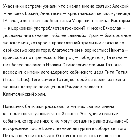
Участники встречи узнали, что значат имена святых: Алексий
— человек Божий; Анастасия — христианская великомученица
IV века, известная как Анастасия Узорешительница; Виктория
— в церковной употребляется греческий «Ника»; Вячеслав —
дословно имя означает «более славный»; Ирин — благородное
женское имя, которое в православной традиции связано со
стойкостью характера, благочестием и верностью; Никита —
происходит от греческого Νικήτας — победитель; Татьяна —
имя более знакомо в Италии. Этимологически имя Татьяна
восходит к имени легендарного сабинского царя Тита Татия
(Titus Tatius). Того самого Татия, который вызволяя из плена
женщин, коварно похищенных Ромулом, захватил
Капитолийский холм.
Помощник батюшки рассказал о житиях святых имена,
которые носят учащиеся этой школы. Это удивительные
события, которые никого не могут оставить равнодушным: «В
воскресенье после Божественной литургии в соборе святого
Петра совершилось чудо. От святого престола изшел глас