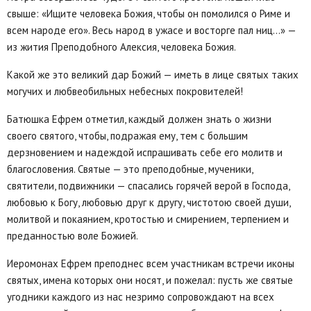
свыше: «Ищите человека Божия, чтобы он помолился о Риме и
всем народе его». Весь народ в ужасе и восторге пал ниц…» —
из жития Преподобного Алексия, человека Божия.
Какой же это великий дар Божий — иметь в лице святых таких
могучих и любвеобильных небесных покровителей!
Батюшка Ефрем отметил, каждый должен знать о жизни
своего святого, чтобы, подражая ему, тем с большим
дерзновением и надеждой испрашивать себе его молитв и
благословения. Святые — это преподобные, мученики,
святители, подвижники — спасались горячей верой в Господа,
любовью к Богу, любовью друг к другу, чистотою своей души,
молитвой и покаянием, кротостью и смирением, терпением и
преданностью воле Божией.
Иеромонах Ефрем преподнес всем участникам встречи иконы
святых, имена которых они носят, и пожелал: пусть же святые
угодники каждого из нас незримо сопровождают на всех