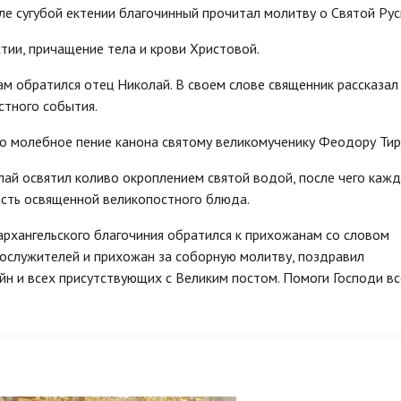
е сугубой ектении благочинный прочитал молитву о Святой Рус
тии, причащение тела и крови Христовой.
м обратился отец Николай. В своем слове священник рассказал
стного события.
 молебное пение канона святому великомученику Феодору Тир
ай освятил коливо окроплением святой водой, после чего каж
асть освященной великопостного блюда.
рхангельского благочиния обратился к прихожанам со словом
ослужителей и прихожан за соборную молитву, поздравил
йн и всех присутствующих с Великим постом. Помоги Господи в