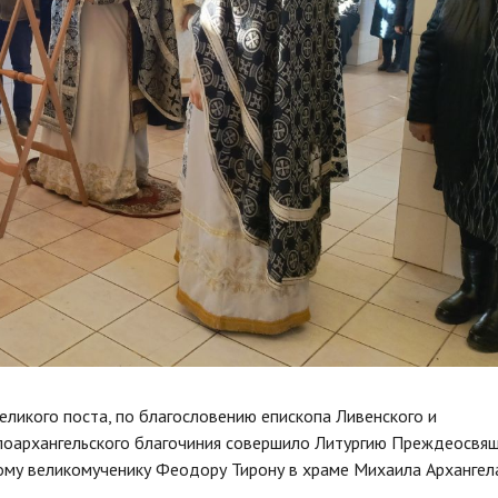
еликого поста, по благословению епископа Ливенского и
лоархангельского благочиния совершило Литургию Преждеосвя
тому великомученику Феодору Тирону в храме Михаила Архангел