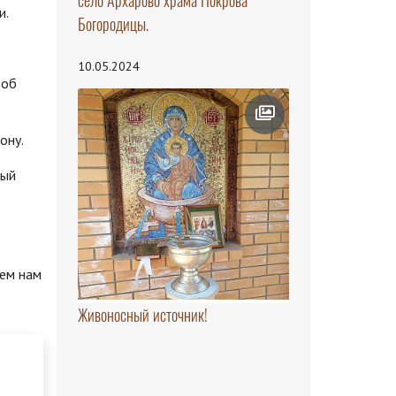
село Архарово храма Покрова
и.
Богородицы.
10.05.2024
 об
ону.
дый
сем нам
Живоносный источник!