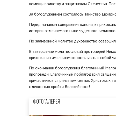
помощи воинству и защитникам Отечества. Посл
За богослужением состоялось Таинство Евхарис
Перед началом совершения канона, к прихожана
истории отмечаемого ныне чудесного великопо
По заамвонной молитве духовенство совершило
В завершение молитвословий протоиерей Никол
прихожанин имел возможность взять с собой ч
По окончании богослужения благочинный Малоа
проповеди. Благочинный поблагодарил священн
причастников с принятием святых Христовых та
с легкостью пройти Великий пост!
ФОТОГАЛЕРЕЯ