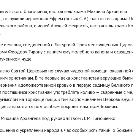
нгельского благочиния, настоятель храма Михаила Архангела
, сослужили иеромонах Ефрем (Босых С. А.), настоятель храма 
ьского района, и иерей Алексей Некрасов, настоятель храма К
.
ле вечерни, соединенной с Литургией Преждеосвященных Даров,
ому Феодору Тирону с пением ему молебного канона и освящен
мучеником чуде.
лено Святой Церковью по случаю чудесной помощи, оказанной
им христианам. В те первые века христианства верующие были
ернения идоложертвенной кровью в первую седмицу Великого п
ел постящимся христианам употреблять коливо — сваренные с м
 умыслом на торжище пищи. Этим воспоминанием Церковь внуш
тящиеся находятся под особым покровительством Божиим.
 Михаила Архангела под руководством Л. М. Тимошенко.
ошения о укреплении народа в час особых испытаний, о Божьей