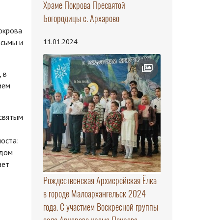
Храме Покрова Пресвятой
Богородицы с. Архарово
Покрова
11.01.2024
осьмы и
 в
ием
 святым
оста:
едом
ает
Рождественская Архиерейская Ёлка
в городе Малоархангельск 2024
года. С участием Воскресной группы