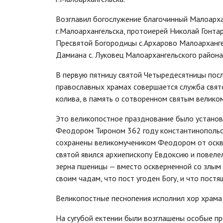
Возглавил богослужение благочинный Малоарха
г.Малоархангельска, протоиерей Николай Гонтар
Пресвятой Богородицы с.Архарово Малоархангел
Дамиана с. Луковец Малоархангельского района
В первую пятницу святой Четыредесятницы пос
православных храмах совершается служба свят
колива, в память о сотворенном святым велико
Это великопостное празднование было установ
Феодором Тироном 362 году константинопольск
сохранены великомучеником Феодором от оскв
святой явился архиепископу Евдоксию и повел
зерна пшеницы — вместо оскверненной со злым
своим чадам, что пост угоден Богу, и что пос
Великопостные песнопения исполнил хор храма
На сугубой ектении были возглашены особые пр