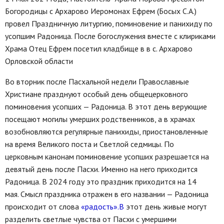
Богородицы с Архарово Иеромонах Ефрем (Босых С.А.)
провел Праздничную литургию, поминовение и панихиду по
усопшим Радоница. После богослужения вместе с клириками
Храма Отец Ефрем посетил кладбище в в с. Архарово
Орловской области
Во вторник после Пасхальной недели Православные
Христиане празднуют особый день общецерковного
поминовения усопших — Радоница. В этот день верующие
посещают могилы умерших родственников, а в храмах
возобновляются регулярные панихиды, приостановленные
на время Великого поста и Светлой седмицы. По
церковным канонам поминовение усопших разрешается на
девятый день после Пасхи. Именно на него приходится
Радоница. В 2024 году это праздник приходится на 14
мая. Смысл праздника отражен в его названии — Радоница
происходит от слова
«радость».В
этот день живые могут
разделить светлые чувства от Пасхи с умершими