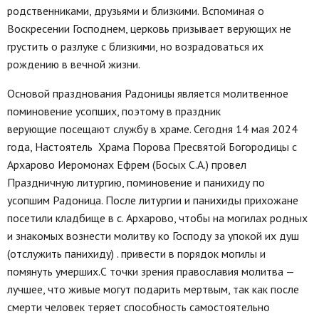
родственниками, друзьями и близкими. Вспоминая о
Воскресении Господнем, церковь призывает верующих не
грустить о разлуке с близкими, но возрадоваться их
рождению в вечной жизни.
Основой празднования Радоницы является молитвенное
поминовение усопших, поэтому в праздник
верующие посещают службу в храме. Сегодня 14 мая 2024
года, Настоятель Храма Порова Пресвятой Богородицы с
Архарово Иеромонах Ефрем (Босых С.А.) провел
Праздничную литургию, поминовение и панихиду по
усопшим Радоница. После литургии и панихиды прихожане
посетили кладбище в с. Архарово, чтобы на могилах родных
и знакомых вознести молитву ко Господу за упокой их душ
(отслужить панихиду) . привести в порядок могилы и
помянуть умерших.С точки зрения православия молитва —
лучшее, что живые могут подарить мертвым, так как после
смерти человек теряет способность самостоятельно