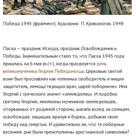
Победа 1945 (фрагмент). Художник: П. Кривоногов. 1949
Пасха — праздник Исхода, праздник Освобождения и
Победы. Знаменательным стало то, что Пасха 1945 года
пришлась на 6 мая (н.ст.), когда празднуется
день
великомученика Георгия Победоносца
. Церковью святой
воин был прославлен как «пленных свободитель и нищих
защититель, немощствующих врач, царей поборниче». Имя
Георгий с греческого значит «земледелец». И подобно
святому Георгию, миллионы мучеников-земледельцев,
оторванных от родимой стороны, шагали вслед за солнцем,
освобождая, защищая, врачуя и борясь, добывая свою
победу над смертью. И удивительно ли, что те победные
весенние дни были преисполнены христианской символики?