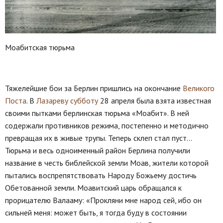
Моабитская тюрьма
Тяжелейшие бои за Берлин пришлись на окончание
Великого
Поста
. В
Лазареву субботу
28 апреля была взята известная
своими пытками берлинская тюрьма «Моабит». В ней
содержали противников режима, постепенно и методично
превращая их в живые трупы. Теперь склеп стал пуст...
Тюрьма и весь одноименный район Берлина получили
название в честь библейской земли Моав, жители которой
пытались воспрепятствовать Народу Божьему достичь
Обетованной земли. Моавитский царь обращался к
прорицателю Валааму: «Прокляни мне народ сей, ибо он
сильней меня: может быть, я тогда буду в состоянии