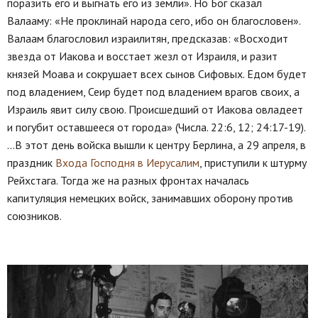
поразить его и выгнать его из земли». Но Бог сказал
Валааму: «Не проклинай народа сего, ибо он благословен».
Валаам благословил израилитян, предсказав: «Восходит
звезда от Иакова и восстает жезл от Израиля, и разит
князей Моава и сокрушает всех сынов Сифовых. Едом будет
под владением, Сеир будет под владением врагов своих, а
Израиль явит силу свою. Происшедший от Иакова овладеет
и погубит оставшееся от города» (Числа. 22:6, 12; 24:17-19).
...В этот день войска вышли к центру Берлина, а 29 апреля, в
праздник
Входа Господня в Иерусалим
, приступили к штурму
Рейхстага. Тогда же на разных фронтах началась
капитуляция немецких войск, занимавших оборону против
союзников.