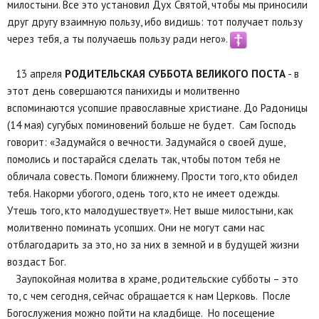
милостыни. Все это установил Дух Святой, чтобы мы приносили
друг другу взаимную пользу, ибо видишь: тот получает пользу
через тебя, а ты получаешь пользу ради него».
13 апреля
РОДИТЕЛЬСКАЯ СУББОТА ВЕЛИКОГО ПОСТА
- в
этот день совершаются панихиды и молитвенно
вспоминаются усопшие православные христиане. До Радоницы
(14 мая) сугубых поминовений больше не будет. Сам Господь
говорит: «Задумайся о вечности. Задумайся о своей душе,
помолись и постарайся сделать так, чтобы потом тебя не
обличала совесть. Помоги ближнему. Прости того, кто обидел
тебя. Накорми убогого, одень того, кто не имеет одежды.
Утешь того, кто малодушествует». Нет выше милостыни, как
молитвенно поминать усопших. Они не могут сами нас
отблагодарить за это, но за них в земной и в будущей жизни
воздаст Бог.
Заупокойная молитва в храме, родительские субботы – это
то, с чем сегодня, сейчас обращается к нам Церковь. После
Богослужения можно пойти на кладбище. Но посещение