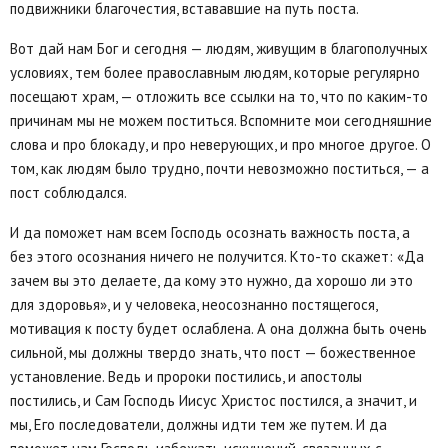
подвижники благочестия, встававшие на путь поста.
Вот дай нам Бог и сегодня — людям, живущим в благополучных
условиях, тем более православным людям, которые регулярно
посещают храм, — отложить все ссылки на то, что по каким-то
причинам мы не можем поститься. Вспомните мои сегодняшние
слова и про блокаду, и про неверующих, и про многое другое. О
том, как людям было трудно, почти невозможно поститься, — а
пост соблюдался.
И да поможет нам всем Господь осознать важность поста, а
без этого осознания ничего не получится. Кто-то скажет: «Да
зачем вы это делаете, да кому это нужно, да хорошо ли это
для здоровья», и у человека, неосознанно постящегося,
мотивация к посту будет ослаблена. А она должна быть очень
сильной, мы должны твердо знать, что пост — божественное
установление. Ведь и пророки постились, и апостолы
постились, и Сам Господь Иисус Христос постился, а значит, и
мы, Его последователи, должны идти тем же путем. И да