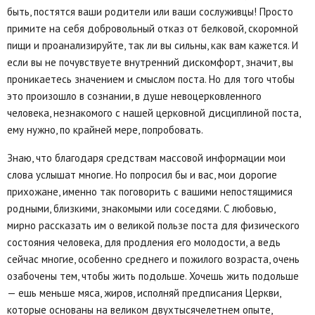
быть, постятся ваши родители или ваши сослуживцы! Просто
примите на себя добровольный отказ от белковой, скоромной
пищи и проанализируйте, так ли вы сильны, как вам кажется. И
если вы не почувствуете внутренний дискомфорт, значит, вы
проникаетесь значением и смыслом поста. Но для того чтобы
это произошло в сознании, в душе невоцерковленного
человека, незнакомого с нашей церковной дисциплиной поста,
ему нужно, по крайней мере, попробовать.
Знаю, что благодаря средствам массовой информации мои
слова услышат многие. Но попросил бы и вас, мои дорогие
прихожане, именно так поговорить с вашими непостящимися
родными, близкими, знакомыми или соседями. С любовью,
мирно рассказать им о великой пользе поста для физического
состояния человека, для продления его молодости, а ведь
сейчас многие, особенно среднего и пожилого возраста, очень
озабочены тем, чтобы жить подольше. Хочешь жить подольше
— ешь меньше мяса, жиров, исполняй предписания Церкви,
которые основаны на великом двухтысячелетнем опыте,