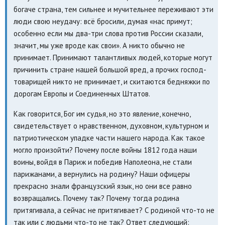
богаче страна, тем сильнее и мучительнее переживают эти
люди свою неудачу: всё бросили, думая «нас примут;
особенно если мы два-три слова против России сказали,
значит, мы уже вроде как свои». А никто обычно не
принимает. Принимают талантливых людей, которые могут
причинить стране нашей большой вред, а прочих господ-
товарищей никто не принимает, и скитаются бедняжки по
дорогам Европы и Соединенных Штатов.
Как говорится, Бог им судья, но это явление, конечно,
свидетельствует о нравственном, духовном, культурном и
патриотическом упадке части нашего народа. Как такое
могло произойти? Почему после войны 1812 года наши
воины, войдя в Париж и победив Наполеона, не стали
парижанами, а вернулись на родину? Наши офицеры
прекрасно знали французский язык, но они все равно
возвращались. Почему так? Почему тогда родина
притягивала, а сейчас не притягивает? С родиной что-то не
так или с людьми что-то не так? Ответ следующий: