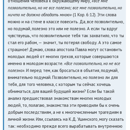
отношения человека к окружающему миру,
«все мне
позволительно, но не все полезно; все мне позволительно, но
ничто не должно обладать мною»
(1 Кор. 6:12). Эти слова
можно и на стене в классе повесить. Да, все позволительно,
но подумай, полезно это или не полезно. А если ты вдруг
чувствуешь, что позволительное тебя так захватило, что ты
стал его рабом, — значит, ты потерял свободу. А это самое
страшное! Думаю, слова апостола Павла могут остановить
молодых людей от многих грехов, которые совершаются
именно в молодом возрасте.
«Все позволительно, но не все
полезно»
. И перед тем, как бросаться в объятия, подумай,
внимательно подумай. Позволительно, но полезно ли для
тебя, для того человека, с которым ты сейчас хочешь
обниматься, для вашей будущей жизни? Если бы такой
анализ предшествовал знакомствам многих молодых
людей, то, полагаю, знакомства эти приводили бы к очень
добрым последствиям, а не к многочисленным трагедиям в
личной жизни. Или, ссылаясь на К.Д. Ушинского, могу сказать
так: необходимо прежде всего вырабатывать внутреннюю