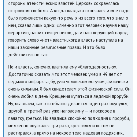
стороны атеистических властей Церковь сохранялась
островком свободы. А когда владыка скончался и мне надо
было произнести какую-то речь, я из всего того, что знал о
нем, сказал лишь одно: «Именно этот человек научил нашу
иерархию, наших священников, да и наш верующий народ
говорить слово «нет» власти, когда власть наступала на
наши законные религиозные права». И это было
действительно так.
Но и власть, конечно, платила ему «благодарностью».
Достаточно сказать, что этот человек умер в 49 лет от
седьмого инфаркта, будучи человеком могучим, физически
очень сильным. Я был свидетелем этой физической силы. Он
очень любил в день Крещения купаться в ледяной проруби.
Ну, мы знаем, как это обычно делается: один раз окунулся,
другой, в третий раз уже наполовину — и поскорее в
палатку, греться. Но владыка спокойно подходил к проруби,
медленно опускался три раза, крестился и потом не
растирался, а прямо на мокрое тело надевал подрясник,