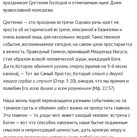
праздником Сретения Господня и отмечаемым ныне Днем
православной молодежи.
Сретение — это праздник встречи. Однако речь идет не
просто об исторической встрече, описанной в Евангелии и
очень важной лишь для нескольких людей. Таинственное
событие, воспоминаемое сегодня, на самом деле простирается
в вечность. Праведный Симеон, принявший Младенца Иисуса,
стал образом всякой человеческой души, жаждущей Бога.
Дитя, Которое
объемлет руками старец
(припев на 9-й песни
канона), — Тот же Самый Христос, Который
стоит у дверей
нашего сердца и стучит
(Откр. 3:20), ожидая, что мы примем и
полюбим Его
всею душею и всем разумением
(Мф. 22:37).
Наша жизнь порой перенасыщена разными событиями, но за
туманом суеты и обилием забот важно не пропустить главное.
Это главное — то, ради чего живет каждый человек: встреча с
Богом — вот что способно наполнить наше бытие подлинным
смыслом и непреходящей ценностью, дать крепкую опору и