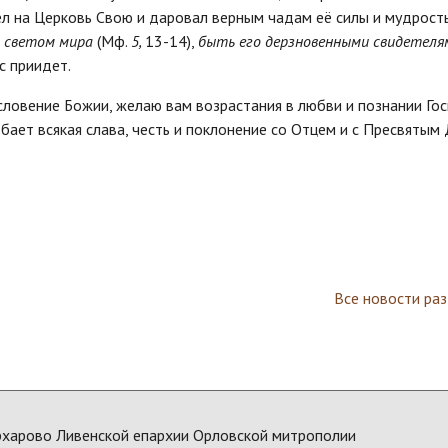
л на Церковь Свою и даровал верным чадам её силы и мудрость
и
светом мира
(Мф.
5,
13-14),
быть его дерзновенными свидетеля
с приидет.
ословение Божии, желаю вам возрастания в любви и познании Го
бает всякая слава, честь и поклонение со Отцем и с Пресвятым
Все новости ра
рхарово Ливенской епархии Орловской митрополии