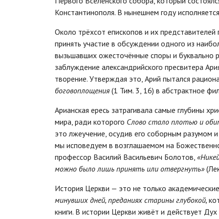
Первого Вселенского собора, который состоялс
Константинополя. В нынешнем году исполняется
Около трёхсот епископов и их представителей 
принять участие в обсуждении одного из наибо
вызьшавших ожесточённые споры и буквально р
заблуждение александрийского пресвитера Ария 
творение. Утверждая это, Арий пытался рацион
боговоплощения
(1 Тим. 3, 16) в абстрактное ф
Арианская ересь затрагивала самые глубины хри
мира, ради которого
Слово стало плотью и оби
это лжеучение, осудив его соборным разумом 
мы исповедуем в возглашаемом на Божественно
профессор Василий Васильевич Болотов,
«Нике
можно было лишь принять или отвергнуть»
(Ле
История Церкви — это не только академически
минувших дней, преданиях старины глубокой,
ко
книги. В истории Церкви живёт и действует Дух