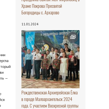
Храме Покрова Пресвятой
Богородицы с. Архарово
11.01.2024
нии
вергла
оторый
ви
ать
—
Рождественская Архиерейская Ёлка
о
в городе Малоархангельск 2024
йся
года. С участием Воскресной группы
о