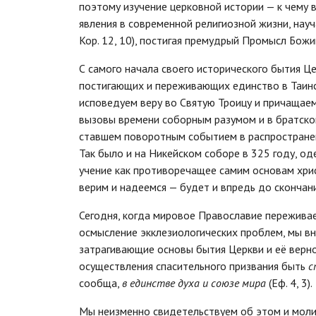
поэтому изучение церковной истории — к чему 
явления в современной религиозной жизни, нау
Кор. 12, 10), постигая премудрый Промысл Божи
С самого начала своего исторического бытия Ц
постигающих и переживающих единство в Таинс
исповедуем веру во Святую Троицу и причащаем
вызовы времени соборным разумом и в братском
ставшем поворотным событием в распространен
Так было и на Никейском соборе в 325 году, о
учение как противоречащее самим основам хрис
верим и надеемся — будет и впредь до скончани
Сегодня, когда мировое Православие переживае
осмысление экклезиологических проблем, мы вн
затрагивающие основы бытия Церкви и её верно
осуществления спасительного призвания быть
с
сообща,
в единстве духа и союзе мира
(Еф. 4, 3).
Мы неизменно свидетельствуем об этом и моли