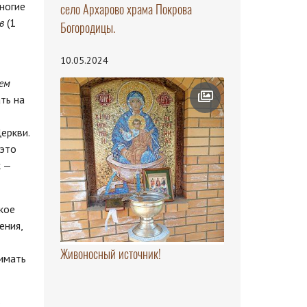
ногие
село Архарово храма Покрова
ов
(1
Богородицы.
10.05.2024
ем
ть на
еркви.
 это
к —
кое
ения,
Живоносный источник!
нимать
о