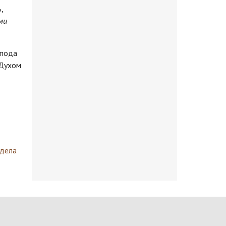
,
ми
спода
 Духом
здела