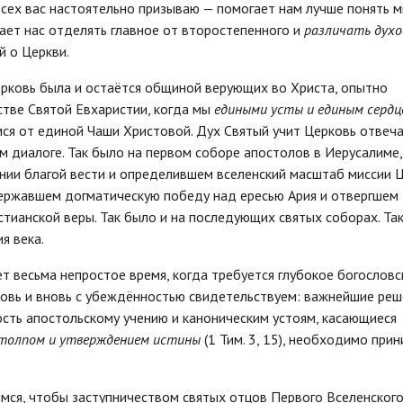
всех вас настоятельно призываю — помогает нам лучше понять м
чает нас отделять главное от второстепенного и
различать дух
й о Церкви.
ерковь была и остаётся общиной верующих во Христа, опытно
тве Святой Евхаристии, когда мы
едиными усты и единым сердц
ся от единой Чаши Христовой. Дух Святый учит Церковь отвеча
 диалоге. Так было на первом соборе апостолов в Иерусалиме,
ии благой вести и определившем вселенский масштаб миссии Ц
державшем догматическую победу над ересью Ария и отвергшем
тианской веры. Так было и на последующих святых соборах. Та
я века.
т весьма непростое время, когда требуется глубокое богословс
овь и вновь с убеждённостью свидетельствуем: важнейшие реш
сть апостольскому учению и каноническим устоям, касающиеся
толпом и утверждением истины
(1 Тим. 3, 15), необходимо при
мся, чтобы заступничеством святых отцов Первого Вселенског