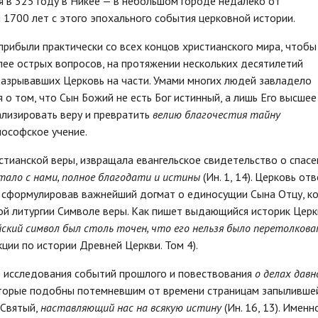
я в 325 году в Никее — в небольшом городе недалеко от
 1700 лет с этого эпохального события церковной истории.
прибыли практически со всех концов христианского мира, чтобы
лее острых вопросов, на протяжении нескольких десятилетий
азрывавших Церковь на части. Умами многих людей завладело
о том, что Сын Божий не есть Бог истинный, а лишь Его высшее
ализировать веру и превратить
велию благочестия тайну
илософское учение.
стианской веры, извращала евангельское свидетельство о спасе
тало с
нами,
полное благодати и истины
(Ин. 1, 14). Церковь от
и сформулировав важнейший догмат о единосущии Сына Отцу, к
й литургии Символе веры. Как пишет выдающийся историк Церк
йский символ был столь точен, что его нельзя было перетолков
кции по истории Древней Церкви. Том 4).
е исследования событий прошлого и повествования
о делах давн
торые подобны потемневшим от времени страницам запыливше
 Святый,
наставляющий нас на всякую истину
(Ин. 16, 13). Именн