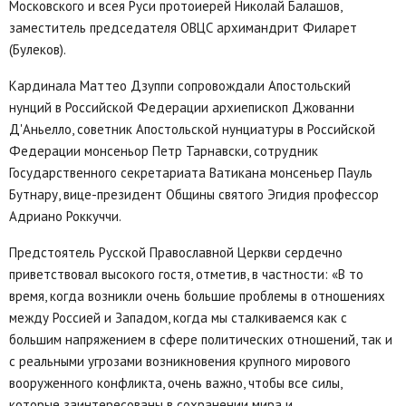
Московского и всея Руси протоиерей Николай Балашов,
заместитель председателя ОВЦС архимандрит Филарет
(Булеков).
Кардинала Маттео Дзуппи сопровождали Апостольский
нунций в Российской Федерации архиепископ Джованни
Д'Аньелло, советник Апостольской нунциатуры в Российской
Федерации монсеньор Петр Тарнавски, сотрудник
Государственного секретариата Ватикана монсеньер Пауль
Бутнару, вице-президент Общины святого Эгидия профессор
Адриано Роккуччи.
Предстоятель Русской Православной Церкви сердечно
приветствовал высокого гостя, отметив, в частности: «В то
время, когда возникли очень большие проблемы в отношениях
между Россией и Западом, когда мы сталкиваемся как с
большим напряжением в сфере политических отношений, так и
с реальными угрозами возникновения крупного мирового
вооруженного конфликта, очень важно, чтобы все силы,
которые заинтересованы в сохранении мира и