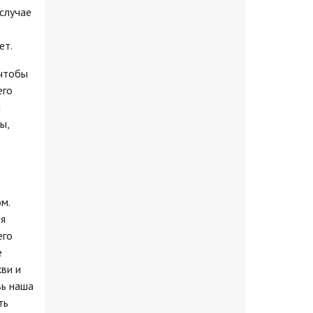
 случае
ет.
 чтобы
его
а
ы,
м.
ня
его
е
ви и
вь наша
ть