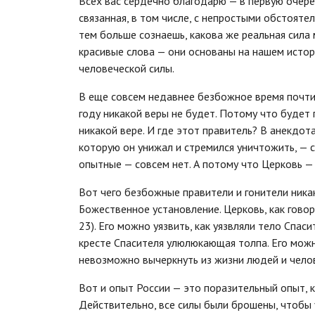
Всех вас сердечно благодарю — в первую очере
связанная, в том числе, с непростыми обстояте
тем больше сознаешь, какова же реальная сила 
красивые слова — они основаны на нашем истор
человеческой силы.
В еще совсем недавнее безбожное время почти
году никакой веры не будет. Потому что будет
никакой вере. И где этот правитель? В анекдот
которую он унижал и стремился уничтожить, — с
опытные — совсем нет. А потому что Церковь — 
Вот чего безбожные правители и гонители никак 
Божественное установление. Церковь, как говори
23). Его можно уязвить, как уязвляли тело Спас
кресте Спасителя улюлюкающая толпа. Его можн
невозможно вычеркнуть из жизни людей и чело
Вот и опыт России — это поразительный опыт, 
Действительно, все силы были брошены, чтобы у