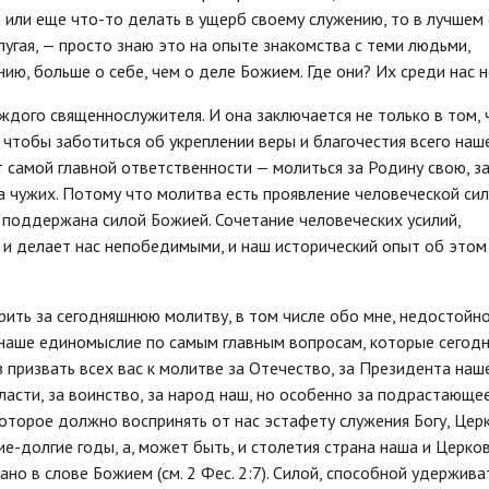
ы или еще что-то делать в ущерб своему служению, то в лучшем
 пугая, — просто знаю это на опыте знакомства с теми людьми,
нию, больше о себе, чем о деле Божием. Где они? Их среди нас н
аждого священнослужителя. И она заключается не только в том,
 чтобы заботиться об укреплении веры и благочестия всего наш
т самой главной ответственности — молиться за Родину свою, з
за чужих. Потому что молитва есть проявление человеческой сил
а поддержана силой Божией. Сочетание человеческих усилий,
, и делает нас непобедимыми, и наш исторический опыт об этом
рить за сегодняшнюю молитву, в том числе обо мне, недостойно
 наше единомыслие по самым главным вопросам, которые сегод
 призвать всех вас к молитве за Отечество, за Президента наш
асти, за воинство, за народ наш, но особенно за подрастающе
оторое должно воспринять от нас эстафету служения Богу, Церк
ие-долгие годы, а, может быть, и столетия страна наша и Церко
но в слове Божием (см. 2 Фес. 2:7). Силой, способной удержива