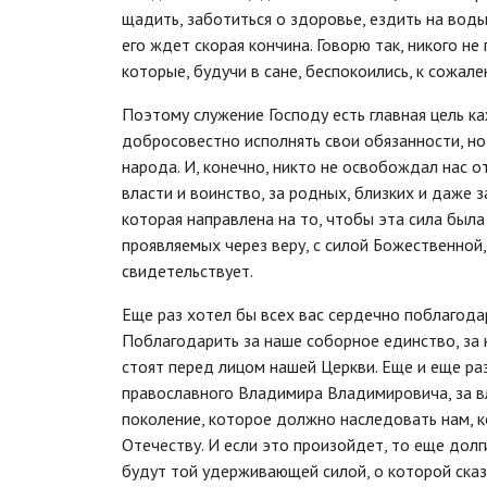
щадить, заботиться о здоровье, ездить на вод
его ждет скорая кончина. Говорю так, никого не
которые, будучи в сане, беспокоились, к сожале
Поэтому служение Господу есть главная цель к
добросовестно исполнять свои обязанности, но
народа. И, конечно, никто не освобождал нас о
власти и воинство, за родных, близких и даже 
которая направлена на то, чтобы эта сила был
проявляемых через веру, с силой Божественной
свидетельствует.
Еще раз хотел бы всех вас сердечно поблагода
Поблагодарить за наше соборное единство, за
стоят перед лицом нашей Церкви. Еще и еще раз
православного Владимира Владимировича, за вл
поколение, которое должно наследовать нам, к
Отечеству. И если это произойдет, то еще долг
будут той удерживающей силой, о которой сказа