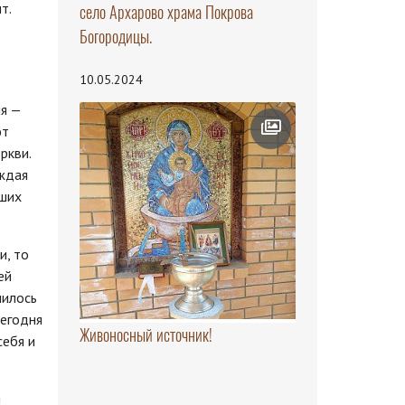
т.
село Архарово храма Покрова
Богородицы.
10.05.2024
ня —
ют
ркви.
уждая
сших
и, то
ей
пилось
сегодня
Живоносный источник!
себя и
я