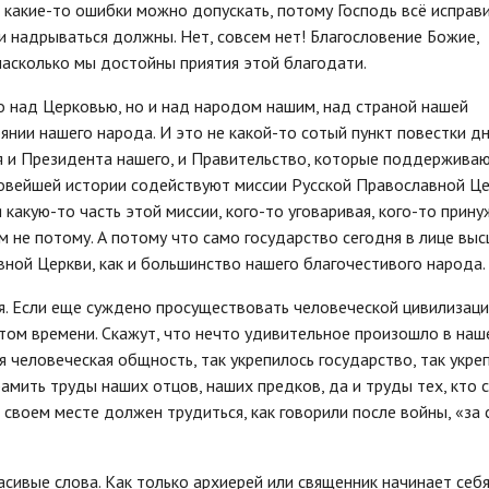
и какие-то ошибки можно допускать, потому Господь всё исправи
 и надрываться должны. Нет, совсем нет! Благословение Божие,
насколько мы достойны приятия этой благодати.
о над Церковью, но и над народом нашим, над страной нашей
янии нашего народа. И это не какой-то сотый пункт повестки д
я и Президента нашего, и Правительство, которые поддержива
 новейшей истории содействуют миссии Русской Православной Це
 какую-то часть этой миссии, кого-то уговаривая, кого-то прин
м не потому. А потому что само государство сегодня в лице вы
ной Церкви, как и большинство нашего благочестивого народа.
мя. Если еще суждено просуществовать человеческой цивилизаци
том времени. Скажут, что нечто удивительное произошло в наш
я человеческая общность, так укрепилось государство, так укре
амить труды наших отцов, наших предков, да и труды тех, кто 
своем месте должен трудиться, как говорили после войны, «за 
асивые слова. Как только архиерей или священник начинает себ