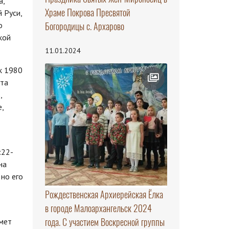
а,
Храме Покрова Пресвятой
 Руси,
Богородицы с. Архарово
о
кой
11.01.2024
к 1980
ста
,
,
:22-
на
 но его
Рождественская Архиерейская Ёлка
в городе Малоархангельск 2024
года. С участием Воскресной группы
дмет