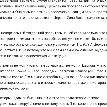
дь за молитвы. Чем сложнее становится повестка дня Патриарх
льствами, посетившими нашу Церковь на просторах исторической
молитвы. Она сильнее всякой человеческой силы, и это не прост
ическом опыте, на опыте жизни Церкви. Сила Божия сильнее вся
 ненормальный тогдашний правитель нашей страны заявил, что 
 построен коммунизм, а в этом обществе уже не может быть ме
ах только остался,
память погибе с шумом
(см. Пс. 9:7). А Церковь
уществует. И не потому что мы с вами такие уж сильные, мудрые
это не только человеческая институция.
понять не могли или с чем согласиться не могли. Церковь — это
т слово Божие, — Тело Господа и Спасителя нашего (см. Ефес. 1
ителя на кресте. Его можно оскорблять, как оскорбляла висящего 
о игнорировать, как это и происходило на протяжении истории,
веческой истории.
который должен быть знáком для всего рода человеческого.
ничтожить веру! И ничего не получилось. Это, конечно, не пре