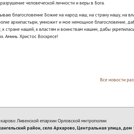
разрушение человеческой личности и веры в Бога.
зываю благословение Божие на народ наш, на страну нашу, на вл
орогие архипастыри, умножит и мое немощное благословение, да
 к стране нашей, к властям и воинствам нашим, дабы укрепилас
х. Аминь. Христос Воскресе!
Все новости ра
рхарово Ливенской епархии Орловской митрополии
хангельский район, село Архарово, Центральная улица, дом 