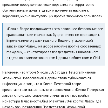
предлогом вооруженные люди ворвались на территорию
обители, начали ломать двери и применять насилие к
верующим, мирно выступающих против творимого произвола».
«Пока в Лавре продолжается это вопиющее беззаконие все
правозащитники молчат как будто ничего не происходит.
Впрочем, ничего удивительного. Видимо, у украинской
власти карт-бланш на любое насилие против собственных
граждан», — констатировал председатель Синодального
отдела по взаимоотношениям Церкви с обществом и СМИ.
Напомним, что утром 6 июля 2023 года в Telegram-канале
Украинской Православной Церкви стала публиковаться
информация о том, что в Киево-Печерской лавре
представители национального заповедника «Киево-Печерская
лавра» с помощью силовиков опечатывают постройки
монастыря. В частности, был опечатан 70-й корпус Лавры, где
находилась резиденция Предстоятеля Украинской