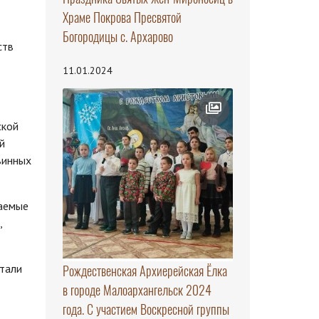
Храме Покрова Пресвятой
Богородицы с. Архарово
ств
11.01.2024
ской
й
винных
шаемые
,
стали
Рождественская Архиерейская Ёлка
в городе Малоархангельск 2024
года. С участием Воскресной группы