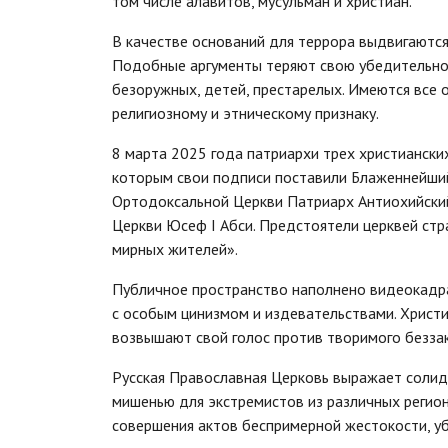
том числе алавитов, мусульман и христиан.
В качестве оснований для террора выдвигаются
Подобные аргументы теряют свою убедительнос
безоружных, детей, престарелых. Имеются все 
религиозному и этническому признаку.
8 марта 2025 года патриархи трех христиански
которым свои подписи поставили Блаженнейший
Ортодоксальной Церкви Патриарх Антиохийский
Церкви Юсеф I Абси. Предстоятели церквей ст
мирных жителей».
Публичное пространство наполнено видеокадр
с особым цинизмом и издевательствами. Христи
возвышают свой голос против творимого беззак
Русская Православная Церковь выражает солид
мишенью для экстремистов из различных регион
совершения актов беспримерной жестокости, уб