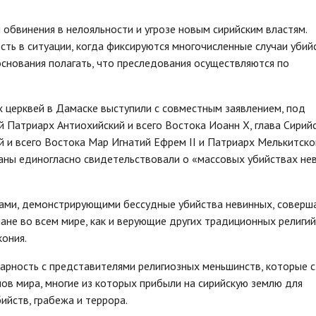
 обвинения в нелояльности и угрозе новым сирийским властям.
ть в ситуации, когда фиксируются многочисленные случаи убий
основания полагать, что преследования осуществляются по
х церквей в Дамаске выступили с совместным заявлением, под
 Патриарх Антиохийский и всего Востока Иоанн X, глава Сирий
 и всего Востока Мар Игнатий Ефрем II и Патриарх Мелькитско
раны единогласно свидетельствовали о «массовых убийствах не
ами, демонстрирующими бессудные убийства невинных, совер
ане во всем мире, как и верующие других традиционных религий
ония.
арность с представителями религиозных меньшинств, которые 
ов мира, многие из которых прибыли на сирийскую землю для
ийств, грабежа и террора.