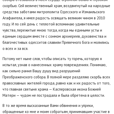
скорбью. Сей величественный храм, воздвигнутый на народные
средства заботами митрополита Одесского и Измаильского
Агафангела, я имел радость освящать великим чином в 2010
году. И по сей день с теплотой вспоминаю удивительные
чувства, пережитые мною тогда, когда мы едиными усты и
единым сердцем вместе с сонмом архиереев, духовенства и
благочестивых одесситов славили Превечного Бога и молились
о всех и за вся.
Потому нет ныне слов, чтобы описать ту горечь, которую я
испытал, узнав о нанесенных храму повреждениях. Понимаю,
как сильно ранил Вашу душу вид разрушений
Преображенского собора. В полной мере разделяю скорбь всех
православных жителей города, равно как и их радость от того,
что главная святыня храма — Касперовская икона Божией
Матери — чудом не пострадала и была обретена в целости.
В то же время высказанные Вами обвинения и упреки,
обращенные ко мне и моим собратьям, принимавшим участие в