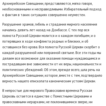
Архиерейском Совещании, представляются, мягко говоря,
необоснованными и несправедливыми. Избирательный подход
к фактам в таких ситуациях совершенно неуместен.
Разрушение храмов, гибель и страдания мирного населения
начались девять лет назад на Донбассе. С тех пор вся
полнота Русской Церкви молится и о каждом погибшем, и о
потерявших в ходе конфликта родных и близких, и об
оставшихся без крова. Вся полнота Русской Церкви скорбит о
каждой разрушенной или попранной святыне. Все эти годы мы
делаем все возможное для оказания помощи нуждающимся и
пострадавшим вне зависимости от их веры, национальности и
политических убеждений. Об этом, прежде всего, шла речь на
Архиерейском Совещании, которое, вместе с тем, подтвердило
верность нашего епископата каноническим устоям Церкви.
В непростые для мирового Православия времена Русская
Церковь остается в единстве с Поместными Церквами и
православными иерархами, не поклонившимися зверю, ни