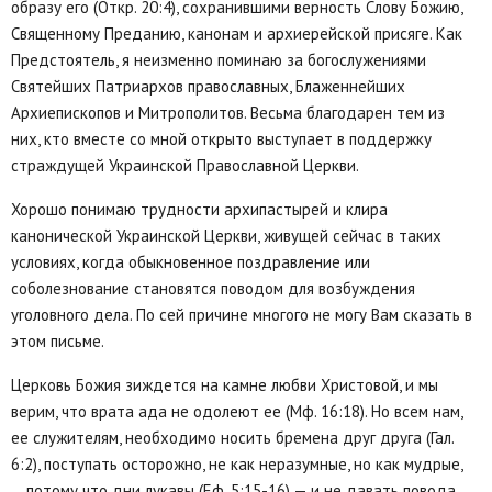
образу его (Откр. 20:4), сохранившими верность Слову Божию,
Священному Преданию, канонам и архиерейской присяге. Как
Предстоятель, я неизменно поминаю за богослужениями
Святейших Патриархов православных, Блаженнейших
Архиепископов и Митрополитов. Весьма благодарен тем из
них, кто вместе со мной открыто выступает в поддержку
страждущей Украинской Православной Церкви.
Хорошо понимаю трудности архипастырей и клира
канонической Украинской Церкви, живущей сейчас в таких
условиях, когда обыкновенное поздравление или
соболезнование становятся поводом для возбуждения
уголовного дела. По сей причине многого не могу Вам сказать в
этом письме.
Церковь Божия зиждется на камне любви Христовой, и мы
верим, что врата ада не одолеют ее (Мф. 16:18). Но всем нам,
ее служителям, необходимо носить бремена друг друга (Гал.
6:2), поступать осторожно, не как неразумные, но как мудрые,
… потому что дни лукавы (Еф. 5:15-16) — и не давать повода