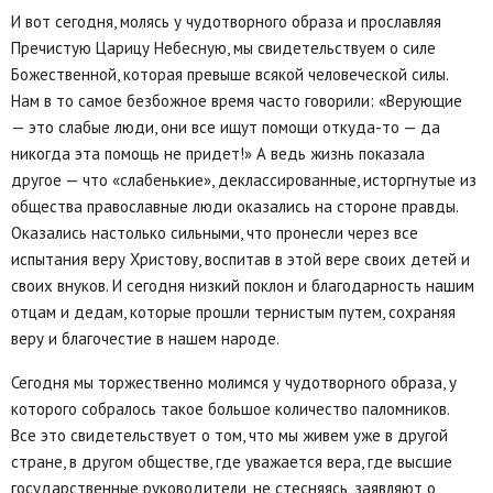
И вот сегодня, молясь у чудотворного образа и прославляя
Пречистую Царицу Небесную, мы свидетельствуем о силе
Божественной, которая превыше всякой человеческой силы.
Нам в то самое безбожное время часто говорили: «Верующие
— это слабые люди, они все ищут помощи откуда-то — да
никогда эта помощь не придет!» А ведь жизнь показала
другое — что «слабенькие», деклассированные, исторгнутые из
общества православные люди оказались на стороне правды.
Оказались настолько сильными, что пронесли через все
испытания веру Христову, воспитав в этой вере своих детей и
своих внуков. И сегодня низкий поклон и благодарность нашим
отцам и дедам, которые прошли тернистым путем, сохраняя
веру и благочестие в нашем народе.
Сегодня мы торжественно молимся у чудотворного образа, у
которого собралось такое большое количество паломников.
Все это свидетельствует о том, что мы живем уже в другой
стране, в другом обществе, где уважается вера, где высшие
государственные руководители, не стесняясь, заявляют о