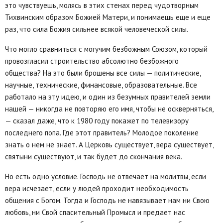
это чувствуешь, молясь в этих стенах перед чудотворным
Тихвинским образом Божией Матери, и понимаешь еще и еще
раз, что сила Божия сильнее всякой человеческой силы.
Что могло сравниться с могучим безбожным Союзом, который
провозгласил строительство абсолютно безбожного
общества? На это были брошены все силы — политические,
научные, технические, финансовые, образовательные. Все
работало на эту идею, и один из безумных правителей земли
нашей — никогда не повторяю его имя, чтобы не оскверняться,
— сказал даже, что к 1980 году покажет по телевизору
последнего попа. Где этот правитель? Молодое поколение
знать о нем не знает. А Церковь существует, вера существует,
святыни существуют, и так будет до скончания века.
Но есть одно условие. Господь не отвечает на молитвы, если
вера исчезает, если у людей проходит необходимость
общения с Богом. Тогда и Господь не навязывает нам ни Свою
любовь, ни Свой спасительный Промысл и предает нас