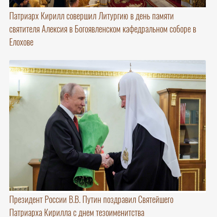
Патриарх Кирилл совершил Литургию в день памяти
святителя Алексия в Богоявленском кафедральном соборе в
Елохове
Президент России В.В. Путин поздравил Святейшего
Патриарха Кирилла с днем тезоименитства