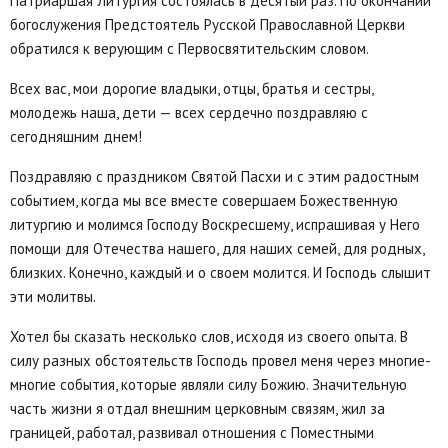
Патриаршая Литургия состоялась в десятый раз. По окончании
богослужения Предстоятель Русской Православной Церкви
обратился к верующим с Первосвятительским словом.
Всех вас, мои дорогие владыки, отцы, братья и сестры,
молодежь наша, дети — всех сердечно поздравляю с
сегодняшним днем!
Поздравляю с праздником Святой Пасхи и с этим радостным
событием, когда мы все вместе совершаем Божественную
литургию и молимся Господу Воскресшему, испрашивая у Него
помощи для Отечества нашего, для наших семей, для родных,
близких. Конечно, каждый и о своем молится. И Господь слышит
эти молитвы.
Хотел бы сказать несколько слов, исходя из своего опыта. В
силу разных обстоятельств Господь провел меня через многие-
многие события, которые являли силу Божию. Значительную
часть жизни я отдал внешним церковным связям, жил за
границей, работал, развивал отношения с Поместными