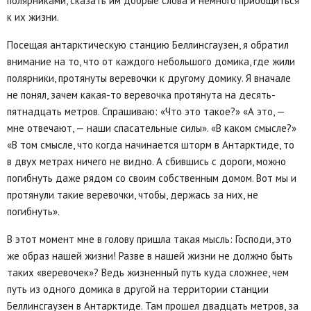
полярниками, сказать им добрые слова и немного приобщиться
к их жизни.
Посещая антарктическую станцию Беллинсгаузен, я обратил
внимание на то, что от каждого небольшого домика, где жили
полярники, протянуты веревочки к другому домику. Я вначале
не понял, зачем какая-то веревочка протянута на десять-
пятнадцать метров. Спрашиваю: «Что это такое?» «А это, —
мне отвечают, — наши спасательные силы». «В каком смысле?»
«В том смысле, что когда начинается шторм в Антарктиде, то
в двух метрах ничего не видно. А сбившись с дороги, можно
погибнуть даже рядом со своим собственным домом. Вот мы и
протянули такие веревочки, чтобы, держась за них, не
погибнуть».
В этот момент мне в голову пришла такая мысль: Господи, это
же образ нашей жизни! Разве в нашей жизни не должно быть
таких «веревочек»? Ведь жизненный путь куда сложнее, чем
путь из одного домика в другой на территории станции
Беллинсгаузен в Антарктиде. Там прошел двадцать метров, за