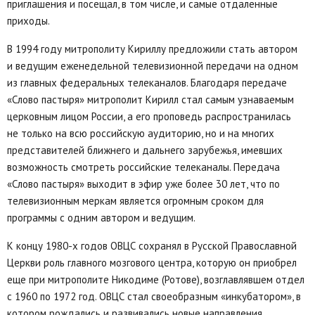
приглашения и посещал, в том числе, и самые отдаленные
приходы.
В 1994 году митрополиту Кириллу предложили стать автором
и ведущим еженедельной телевизионной передачи на одном
из главных федеральных телеканалов. Благодаря передаче
«Слово пастыря» митрополит Кирилл стал самым узнаваемым
церковным лицом России, а его проповедь распространилась
не только на всю российскую аудиторию, но и на многих
представителей ближнего и дальнего зарубежья, имевших
возможность смотреть российские телеканалы. Передача
«Слово пастыря» выходит в эфир уже более 30 лет, что по
телевизионным меркам является огромным сроком для
программы с одним автором и ведущим.
К концу 1980-х годов ОВЦС сохранял в Русской Православной
Церкви роль главного мозгового центра, которую он приобрел
еще при митрополите Никодиме (Ротове), возглавлявшем отдел
с 1960 по 1972 год. ОВЦС стал своеобразным «инкубатором», в
котором рождались и развивались новые направления