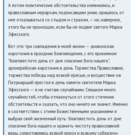
А потом политические обстоятельства изменились, и
православным иерархам, подписавшим унию, пришлось от
нее отказываться со стыдом и страхом, — но, наверное,
этого бы не произошло, если бы не подвиг святого Марка
Эфесского.
Вот эти три совпадения в моей жизни — диаконская
хиротония в праздник Благовещения, с его прокимном
"Благовестите день от дне спасение Бога нашего",
архиерейская хиротония в день Торжества Православия,
торжества победы над всякой ересью, и восшествие на
Патриарший престол в день памяти святителя Марка
Эфесского — я не считаю случайными. Слишком много
случайностей, чтобы отмахнуться от этого стечения
обстоятельств и сказать, что оно ничего не значит. Именно
в соответствии с этими Божественными указаниями я
выбрал свой жизненный путь: благовестить день от дне
спасение Бога нашего и хранить чистоту православной
веры, сопротивляясь всякой ереси и всякому соблазну».