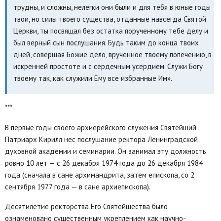
трудны, и сложны, нелегки они были и для тебя в юные годы
твои, но силы твоего существа, отданные навсегда Святой
Церкви, ты посвящал без остатка порученному тебе делу и
был верный сын послушания. Будь таким до конца твоих
дней, совершая Божие дело, врученное твоему попечению, в
искренней простоте и с сердечным усердием. Служи Богу
твоему так, как служили Ему все избранные Им».
***
В первые годы своего архиерейского служения Святейший
Патриарх Кирилл нес послушание ректора Ленинградской
духовной академии и семинарии. Он занимал эту должность
ровно 10 лет — с 26 декабря 1974 года до 26 декабря 1984
года (сначала в сане архимандрита, затем епископа, со 2
сентября 1977 года — в сане архиепископа).
Десятилетие ректорства Его Святейшества было
ознаменовано существенным укреплением как научно-