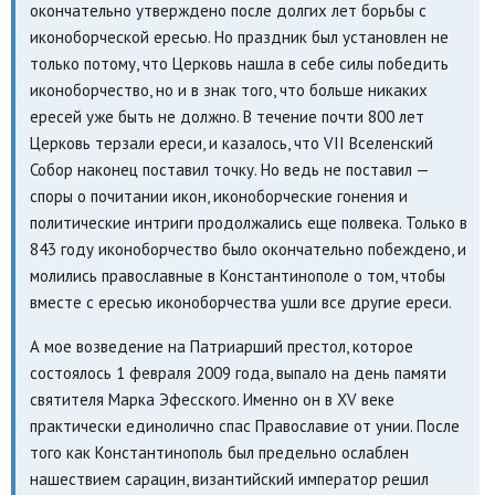
окончательно утверждено после долгих лет борьбы с
иконоборческой ересью. Но праздник был установлен не
только потому, что Церковь нашла в себе силы победить
иконоборчество, но и в знак того, что больше никаких
ересей уже быть не должно. В течение почти 800 лет
Церковь терзали ереси, и казалось, что VII Вселенский
Собор наконец поставил точку. Но ведь не поставил —
споры о почитании икон, иконоборческие гонения и
политические интриги продолжались еще полвека. Только в
843 году иконоборчество было окончательно побеждено, и
молились православные в Константинополе о том, чтобы
вместе с ересью иконоборчества ушли все другие ереси.
А мое возведение на Патриарший престол, которое
состоялось 1 февраля 2009 года, выпало на день памяти
святителя Марка Эфесского. Именно он в XV веке
практически единолично спас Православие от унии. После
того как Константинополь был предельно ослаблен
нашествием сарацин, византийский император решил