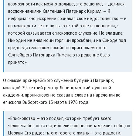
возможности как можно дольше, это решение, — делился
воспоминаниями Святейший Патриарх Кирилл. — Я
неформально, искренне сознавал свое недостоинство — и
по молодости лет, и по высоте той ответственности, с
которой связывается епископское служение. Но владыка
Никодим не внял моим горячим просьбам, и на Синоде под
председательством покойного приснопамятного
Святейшего Патриарха Пимена это решение было
принято».
О смысле архиерейского служения будущий Патриарх,
молодой 29-летний ректор Ленинградский духовной
академии, проникновенно сказал в слове на наречении во
епископа Выборгского 13 марта 1976 года:
«Епископство — это подвиг, который требует всего
человека без остатка, ибо епископ не принадлежит себе, но
Церкви. Его радость, его горе, его жизнь — это радости,