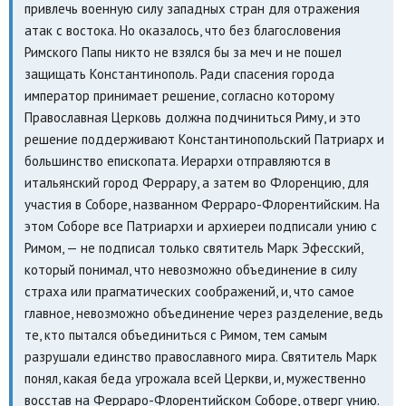
привлечь военную силу западных стран для отражения
атак с востока. Но оказалось, что без благословения
Римского Папы никто не взялся бы за меч и не пошел
защищать Константинополь. Ради спасения города
император принимает решение, согласно которому
Православная Церковь должна подчиниться Риму, и это
решение поддерживают Константинопольский Патриарх и
большинство епископата. Иерархи отправляются в
итальянский город Феррару, а затем во Флоренцию, для
участия в Соборе, названном Ферраро-Флорентийским. На
этом Соборе все Патриархи и архиереи подписали унию с
Римом, — не подписал только святитель Марк Эфесский,
который понимал, что невозможно объединение в силу
страха или прагматических соображений, и, что самое
главное, невозможно объединение через разделение, ведь
те, кто пытался объединиться с Римом, тем самым
разрушали единство православного мира. Святитель Марк
понял, какая беда угрожала всей Церкви, и, мужественно
восстав на Ферраро-Флорентийском Соборе, отверг унию.